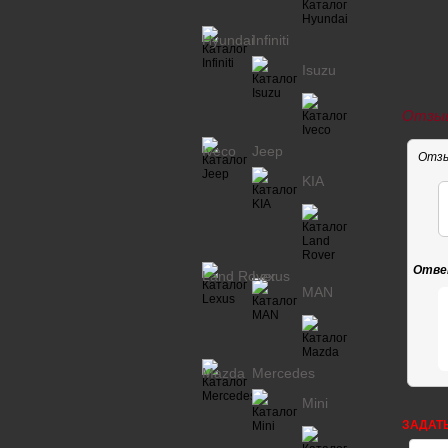
Hyundai
Infiniti
Isuzu
Отзыв
Iveco
Jeep
Отзы
KIA
Отве
Land Rover
Lexus
MAN
Mazda
Mercedes
Mini
ЗАДАТ