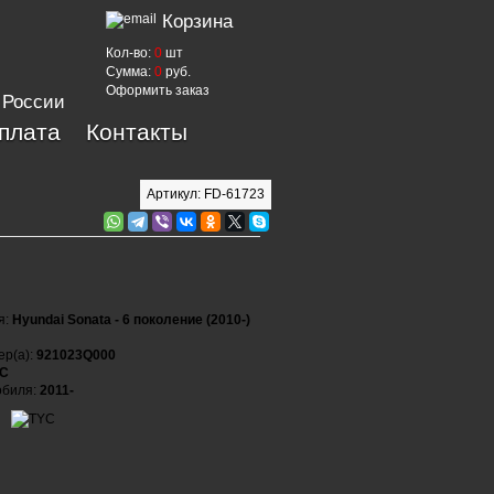
Корзина
Кол-во:
0
шт
Сумма:
0
руб.
Оформить заказ
 России
оплата
Контакты
Артикул: FD-61723
я:
Hyundai Sonata - 6 поколение (2010-)
ер(а):
921023Q000
C
обиля:
2011-