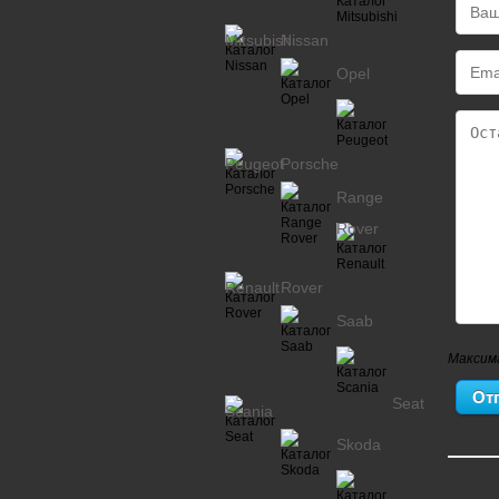
Mitsubishi
Nissan
Opel
Peugeot
Porsche
Range
Rover
Renault
Rover
Saab
Максим
Seat
Scania
Skoda