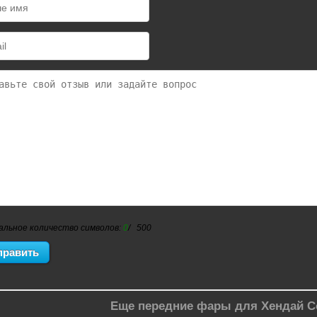
альное количество символов:
0
/ 500
Еще передние фары для Хендай С