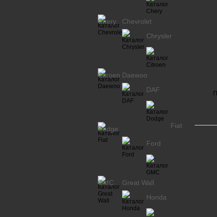
Chery
Chevrolet
Chrysler
Citroen
Daewoo
DAF
П
Fiat
Dodge
Ford
GMC
Great Wall
Honda