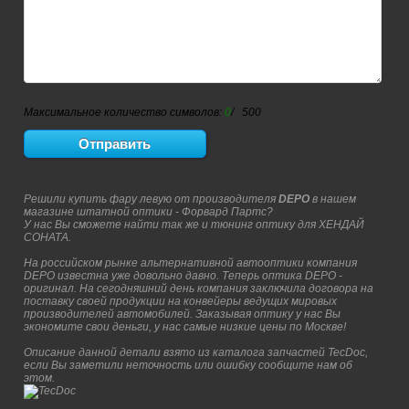
Максимальное количество символов:
0
/ 500
Решили купить фару левую от производителя
DEPO
в нашем
магазине штатной оптики - Форвард Партс?
У нас Вы сможете найти так же и тюнинг оптику для ХЕНДАЙ
СОНАТА.
На российском рынке альтернативной автооптики компания
DEPO известна уже довольно давно. Теперь оптика DEPO -
оригинал. На сегодняшний день компания заключила договора на
поставку своей продукции на конвейеры ведущих мировых
производителей автомобилей. Заказывая оптику у нас Вы
экономите свои деньги, у нас самые низкие цены по Москве!
Описание данной детали взято из каталога запчастей TecDoc,
если Вы заметили неточность или ошибку сообщите нам об
этом.