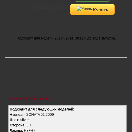
10 290 руб.
Цена:
Купить
Подходит для модели
2010
,
2011
,
2012
и др. года выпуска.
Подробное описание:
Подходит для следующих моделей:
Hyundai - SONATA 01.2009-
Цвет:
silver
Сторона:
LH
Лампы:
H7+H7