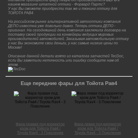
Желаете приобрести фару левую от производителя
DEPO
в
нашем магазине штатной оптики - Форвард Партс?
У нас Вы сможете приобрести так же и тюнинг оптику для
ТОЙОТА РАВ4.
На российском рынке альтернативной автооптики компания
ДЕПО известна уже довольно давно. Теперь оптика ДЕПО -
оригинал. На сегодняшний день компания заключила договора на
поставку своей продукции на конвейеры ведущих мировых
производителей автомобилей. Заказывая автомобильную оптику
у нас Вы экономите свои деньги, у нас самые низкие цены по
Москве!
Описание данной детали взято из каталога запчастей TecDoc,
если Вы заметили неточность или ошибку сообщите нам об
этом.
Еще передние фары для Тойота Рав4
Фара правая под корректор
Фара левая под корректор
хром для Тойота Рав4 /
хром для Тойота Рав4 /
Toyota Rav4 - 3 Поколение
Toyota Rav4 - 3 Поколение