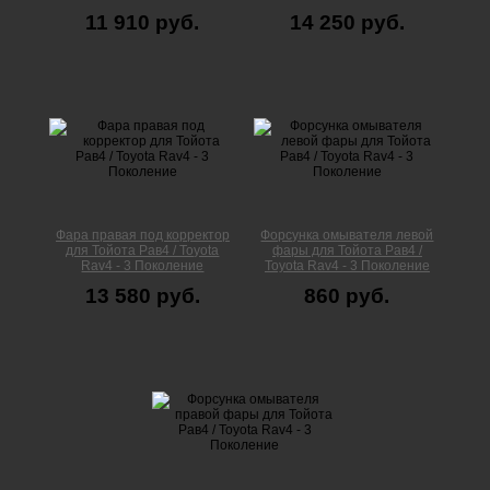
11 910 руб.
14 250 руб.
Фара правая под корректор
Форсунка омывателя левой
для Тойота Рав4 / Toyota
фары для Тойота Рав4 /
Rav4 - 3 Поколение
Toyota Rav4 - 3 Поколение
13 580 руб.
860 руб.