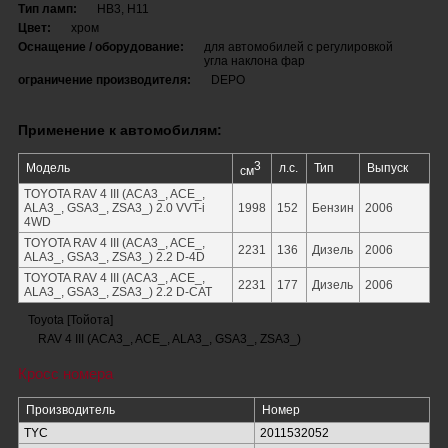
Тип ламп:
HB3, H11
Цвет:
хром
Оснащение / оборудование:
для автомобилей с регулировкой
угла наклона фар
ограничение производителя:
DEPO
Применение к автомобилям:
3
Модель
л.с.
Тип
Выпуск
см
TOYOTA RAV 4 III (ACA3_, ACE_,
ALA3_, GSA3_, ZSA3_) 2.0 VVT-i
1998
152
Бензин
2006
4WD
TOYOTA RAV 4 III (ACA3_, ACE_,
2231
136
Дизель
2006
ALA3_, GSA3_, ZSA3_) 2.2 D-4D
TOYOTA RAV 4 III (ACA3_, ACE_,
2231
177
Дизель
2006
ALA3_, GSA3_, ZSA3_) 2.2 D-CAT
Toyota [Тойота]
RAV 4 III (ACA3_, ACE_, ALA3_, GSA3_, ZSA3_)
Кросс номера
Производитель
Номер
TYC
2011532052