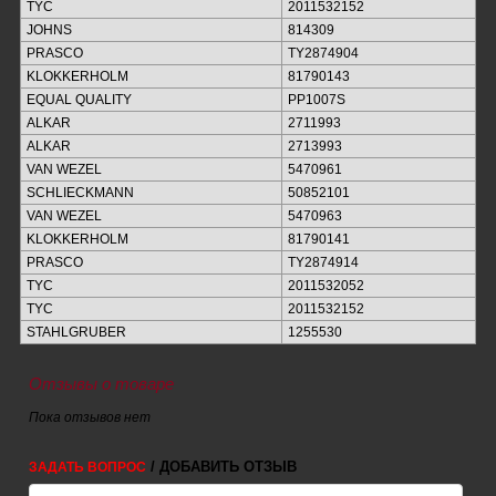
TYC
2011532152
JOHNS
814309
PRASCO
TY2874904
KLOKKERHOLM
81790143
EQUAL QUALITY
PP1007S
ALKAR
2711993
ALKAR
2713993
VAN WEZEL
5470961
SCHLIECKMANN
50852101
VAN WEZEL
5470963
KLOKKERHOLM
81790141
PRASCO
TY2874914
TYC
2011532052
TYC
2011532152
STAHLGRUBER
1255530
Отзывы о товаре
Пока отзывов нет
/ ДОБАВИТЬ ОТЗЫВ
ЗАДАТЬ ВОПРОС