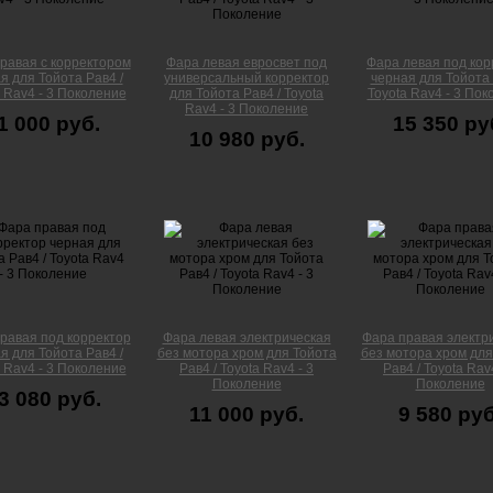
равая с корректором
Фара левая евросвет под
Фара левая под кор
я для Тойота Рав4 /
универсальный корректор
черная для Тойота 
 Rav4 - 3 Поколение
для Тойота Рав4 / Toyota
Toyota Rav4 - 3 По
Rav4 - 3 Поколение
1 000 руб.
15 350 ру
10 980 руб.
равая под корректор
Фара левая электрическая
Фара правая электр
я для Тойота Рав4 /
без мотора хром для Тойота
без мотора хром для
 Rav4 - 3 Поколение
Рав4 / Toyota Rav4 - 3
Рав4 / Toyota Rav4
Поколение
Поколение
3 080 руб.
11 000 руб.
9 580 руб