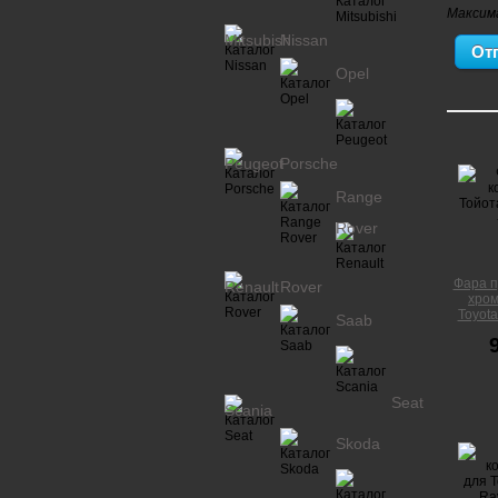
Максим
Mitsubishi
Nissan
Opel
Peugeot
Porsche
Range
Rover
Фара п
Renault
Rover
хром
Toyota
Saab
Seat
Scania
Skoda