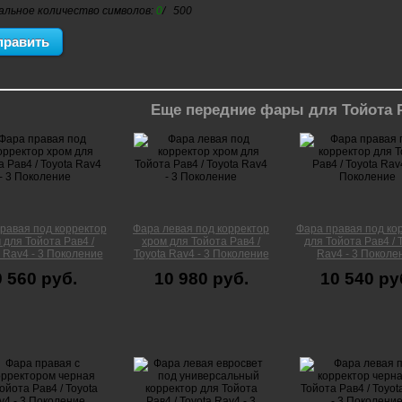
альное количество символов:
0
/ 500
Еще передние фары для Тойота 
равая под корректор
Фара левая под корректор
Фара правая под ко
 для Тойота Рав4 /
хром для Тойота Рав4 /
для Тойота Рав4 / 
 Rav4 - 3 Поколение
Toyota Rav4 - 3 Поколение
Rav4 - 3 Поколе
9 560 руб.
10 980 руб.
10 540 ру