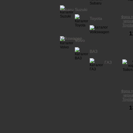
Subaru
Suzuki
Фара п
Toyota
черна
Toyota
1
Volkswagen
Volvo
ВАЗ
ГАЗ
Фара п
черна
Toyota
1