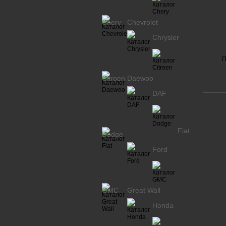
Chery
Chevrolet
Chrysler
П
Citroen
Daewoo
DAF
Fiat
Dodge
Ford
GMC
Great Wall
Honda