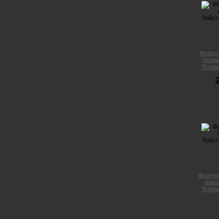
Форсу
права
Toyota
Форсун
фары
Toyota