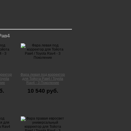
Рав4
рректор
Фара левая под корректор
Toyota
для Тойота Рав4 / Toyota
ние
Rav4 - 3 Поколение
б.
10 540 руб.