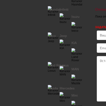
Отзыв
Hyundai
Infiniti
Isuzu
Пока о
ЗАДАТ
Iveco
Jeep
KIA
Land Rover
Lexus
MAN
Mazda
Mercedes
Mini