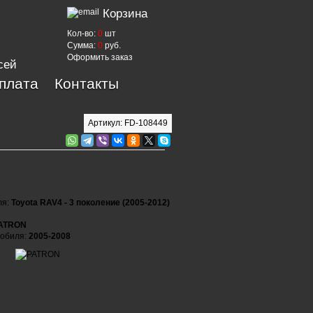
Корзина
Кол-во:
0
шт
Сумма:
0
руб.
Оформить заказ
сей
оплата
Контакты
Артикул: FD-108449
ля:
Toyota RAV4 - 3 поколение (2005-2012)
ATRON
мобиля:
2005-2008