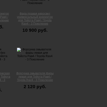
ректор
Фара правая евросвет
Рав4 /
универсальный корректор
коление
для Тойота Рав4 / Toyota
Rav4 - 3 Поколение
б.
10 900 руб.
ическая
Форсунка омывателя фары
 Тойота
левая для Тойота Рав4 /
 - 3
Toyota Rav4 - 3 Поколение
2 120 руб.
.