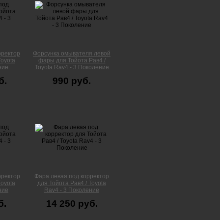
рректор
Форсунка омывателя левой
Toyota
фары для Тойота Рав4 /
ние
Toyota Rav4 - 3 Поколение
б.
990 руб.
рректор
Фара левая под корректор
Toyota
для Тойота Рав4 / Toyota
ние
Rav4 - 3 Поколение
б.
14 250 руб.