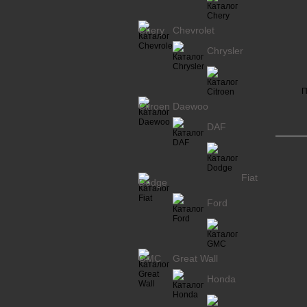
Chery
Chevrolet
Chrysler
П
Citroen
Daewoo
DAF
Fiat
Dodge
Ford
GMC
Great Wall
Honda