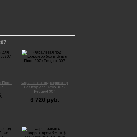
307
я Пежо
Фара левая под корректор
07
без птф для Пежо 307 /
Peugeot 307
.
6 720 руб.