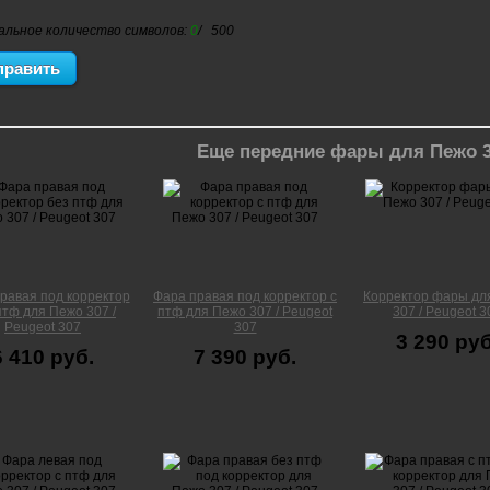
альное количество символов:
0
/ 500
Еще передние фары для Пежо 
равая под корректор
Фара правая под корректор с
Корректор фары дл
птф для Пежо 307 /
птф для Пежо 307 / Peugeot
307 / Peugeot 3
Peugeot 307
307
3 290 руб
6 410 руб.
7 390 руб.