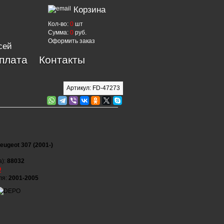
Корзина
Кол-во:
0
шт
Сумма:
0
руб.
Оформить заказ
сей
оплата
Контакты
Артикул: FD-47273
eugeot 307 (2001-)
а):
88032
O
ля:
2001-2005