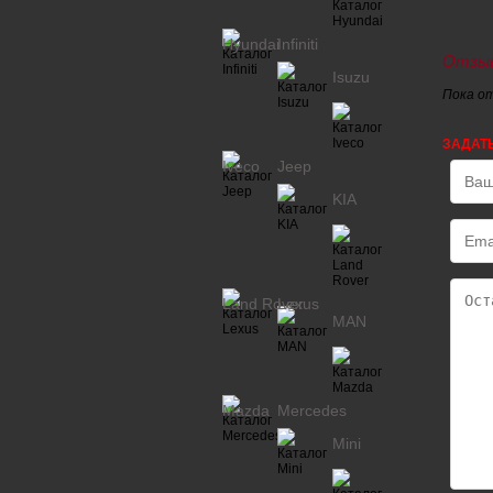
Hyundai
Infiniti
Отзыв
Isuzu
Пока о
ЗАДАТ
Iveco
Jeep
KIA
Land Rover
Lexus
MAN
Mazda
Mercedes
Mini