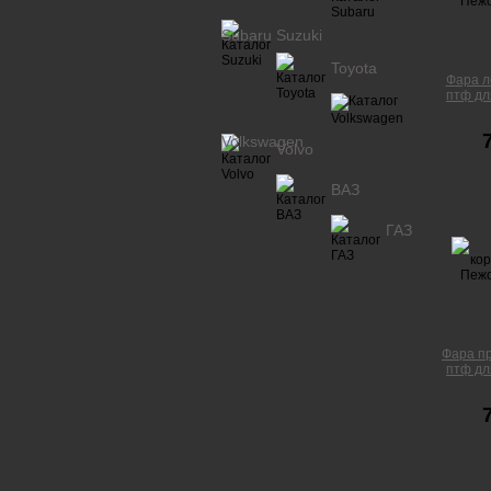
Subaru
Suzuki
Toyota
Фара л
птф дл
Volkswagen
Volvo
ВАЗ
ГАЗ
Фара пр
птф дл