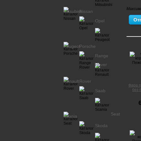
Максим
Mitsubishi
Nissan
Opel
Peugeot
Porsche
Range
Rover
Renault
Rover
Фара п
без 
Saab
Seat
Scania
Skoda