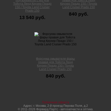
под корректор с led для
левая для Тойота Ленд
Тойота Ленд Крузер Прадо
Крузер Прадо 150 / Toyota
150 / Toyota Land Cruiser
Land Cruiser Prado 150
Prado 150
840 руб.
13 540 руб.
Форсунка омывателя фары
правая для Тойота Ленд
Крузер Прадо 150 / Toyota
Land Cruiser Prado 150
840 руб.
Публичная оферта
Адрес: г. Москва, 2-й проезд Перова Поля, д.2
© 2011-2026 Форвард Партс - автозапчасти и оптика.