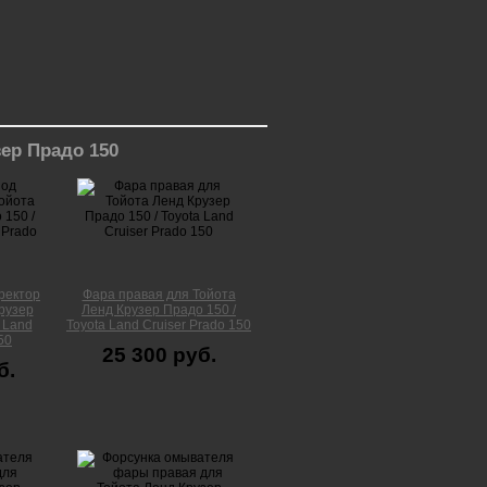
ер Прадо 150
ректор
Фара правая для Тойота
рузер
Ленд Крузер Прадо 150 /
 Land
Toyota Land Cruiser Prado 150
50
25 300 руб.
б.