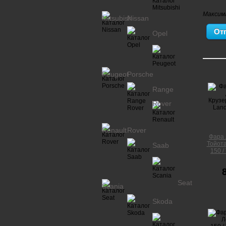
Максим
Mitsubishi
Nissan
Opel
Peugeot
Porsche
Range
Rover
Renault
Rover
Фара 
Тойот
Saab
150 /
Seat
Scania
Skoda