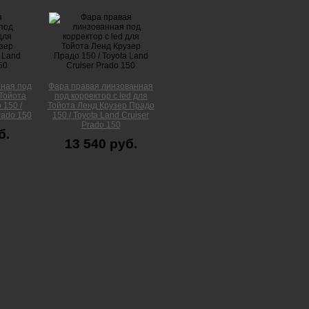
ная под
Фара правая линзованная
 Тойота
под корректор с led для
 150 /
Тойота Ленд Крузер Прадо
rado 150
150 / Toyota Land Cruiser
Prado 150
б.
13 540 руб.