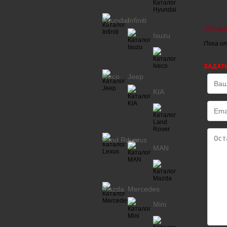
Hyundai
Infiniti
Отзыв
Isuzu
Пока о
ЗАДАТ
Iveco
Jeep
KIA
Land Rover
Lexus
MAN
Mazda
Mercedes
Mini