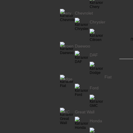
Chery
Chevrolet
Chrysler
П
Citroen
Daewoo
DAF
Fiat
Dodge
Ford
GMC
Great Wall
Honda