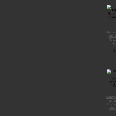
Фара 
для 
Прад
C
1
Форсу
лева
Крузе
Land