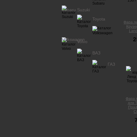
Subaru
Suzuki
Toyota
Фара л
Крузе
Land
2
Volkswagen
Volvo
ВАЗ
ГАЗ
Фара 
для 
Прад
C