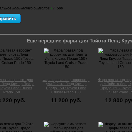
альное количество символов:
0
/ 500
Еще передние фары для Тойота Ленд Круз
левая евросвет для
Фара правая под корректор
Фара левая под кор
а Ленд Крузер Прадо
для Тойота Ленд Крузер
для Тойота Ленд К
 Toyota Land Cruiser
Прадо 150 / Toyota Land
Прадо 150 / Toyota
Prado 150
Cruiser Prado 150
Cruiser Prado 1
8 220 руб.
11 200 руб.
12 800 ру