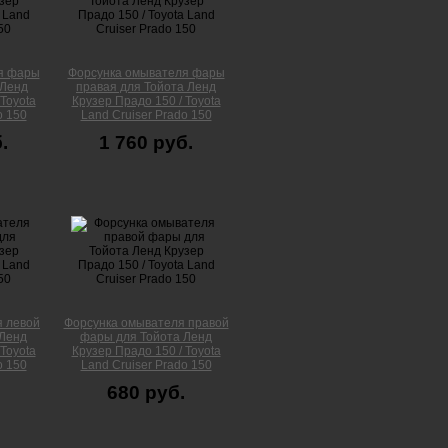
я фары
Форсунка омывателя фары
 Ленд
правая для Тойота Ленд
Toyota
Крузер Прадо 150 / Toyota
o 150
Land Cruiser Prado 150
.
1 760 руб.
я левой
Форсунка омывателя правой
 Ленд
фары для Тойота Ленд
Toyota
Крузер Прадо 150 / Toyota
o 150
Land Cruiser Prado 150
680 руб.