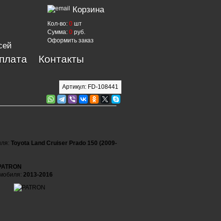
Корзина
Кол-во:
0
шт
Сумма:
0
руб.
Оформить заказ
сей
оплата
Контакты
Артикул: FD-108441
иля:
Toyota Land Cruiser Prado 150 (2009-
PATRON
омобиля:
2013-2016