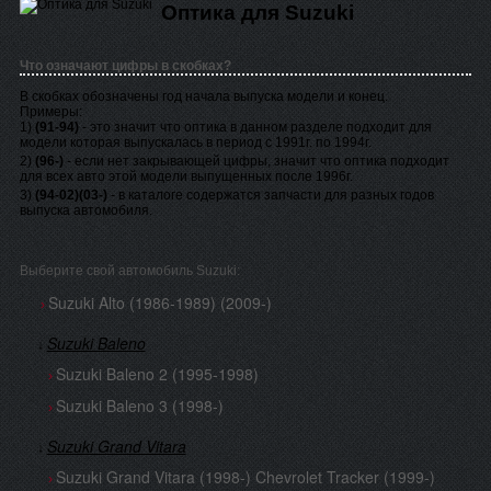
Оптика для Suzuki
Что означают цифры в скобках?
В скобках обозначены год начала выпуска модели и конец.
Примеры:
1)
(91-94)
- это значит что оптика в данном разделе подходит для
модели которая выпускалась в период с 1991г. по 1994г.
2)
(96-)
- если нет закрывающей цифры, значит что оптика подходит
для всех авто этой модели выпущенных после 1996г.
3)
(94-02)(03-)
- в каталоге содержатся запчасти для разных годов
выпуска автомобиля.
Выберите свой автомобиль Suzuki:
Suzuki Alto (1986-1989) (2009-)
›
Suzuki Baleno
↓
Suzuki Baleno 2 (1995-1998)
›
Suzuki Baleno 3 (1998-)
›
Suzuki Grand Vitara
↓
Suzuki Grand Vitara (1998-) Chevrolet Tracker (1999-)
›