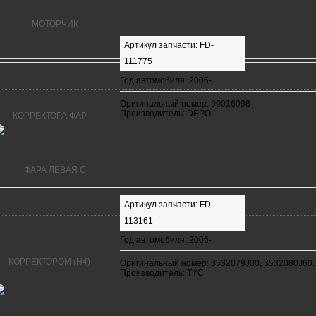
Артикул запчасти: FD-
111775
Год автомобиля: 2006-
Оригинальный номер: 90016098
Производитель: DEPO
Артикул запчасти: FD-
113161
Год автомобиля: 2006-
Оригинальный номер: 3532079J00, 3532080J60,
Производитель: TYC