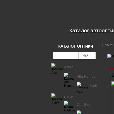
Каталог автоопти
Навига
КАТАЛОГ ОПТИКИ
Acura
П
Alfa Romeo
Ф
Audi
BMW
Cadillac