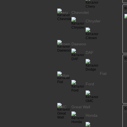
Ф
Chery
Chevrolet
Chrysler
Citroen
Daewoo
DAF
Ф
Fiat
Dodge
Ford
GMC
Great Wall
Ф
Honda