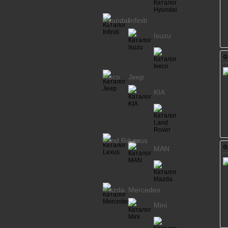
Hyundai
Infiniti
Isuzu
Ф
Iveco
Jeep
KIA
Land Rover
Lexus
Ф
MAN
Mazda
Mercedes
Mini