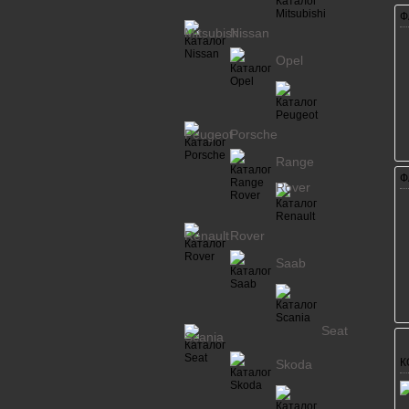
Ф
Mitsubishi
Nissan
Opel
Peugeot
Porsche
Range
Ф
Rover
Renault
Rover
Saab
Seat
Scania
К
Skoda