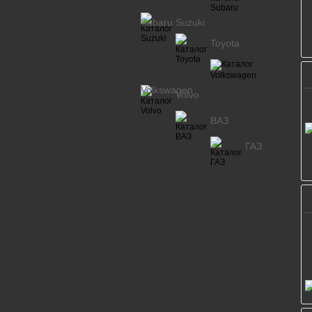
Subaru
Suzuki
Toyota
Volkswagen
Volvo
ВАЗ
ГАЗ