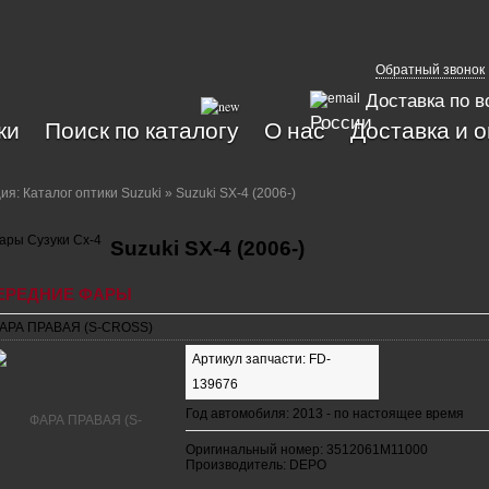
Обратный звонок
Доставка по в
России
ки
Поиск по каталогу
О нас
Доставка и 
ция:
Каталог оптики Suzuki
» Suzuki SX-4 (2006-)
Suzuki SX-4 (2006-)
ЕРЕДНИЕ ФАРЫ
АРА ПРАВАЯ (S-CROSS)
Артикул запчасти: FD-
139676
Год автомобиля: 2013 - по настоящее время
Оригинальный номер: 3512061M11000
Производитель: DEPO