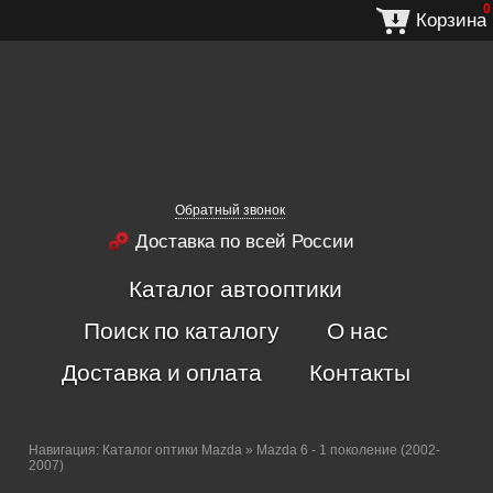
0
Корзина
Обратный звонок
Доставка по всей России
Каталог автооптики
Поиск по каталогу
О нас
Доставка и оплата
Контакты
Навигация:
Каталог оптики Mazda
» Mazda 6 - 1 поколение (2002-
2007)