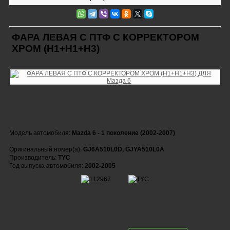
ФАРА ЛЕВАЯ С ПТФ С КОРРЕКТОРОМ
ХРОМ (Н1+Н1+Н3)
Модель автомобиля:
Mazda 6 - 1 поколение (2002-2007)
Оригинальный номер(а):
GJ6A510L0D, GJYA510L0A
Производитель:
TYC
Год выпуска автомобиля:
2002-2005