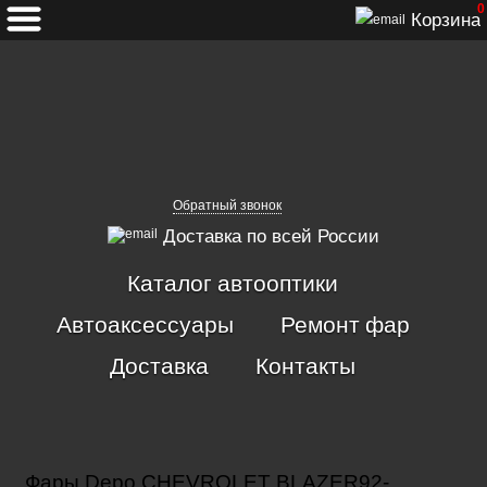
0
Корзина
Обратный звонок
Доставка по всей России
Каталог автооптики
Автоаксессуары
Ремонт фар
Доставка
Контакты
Фары Depo CHEVROLET BLAZER92-