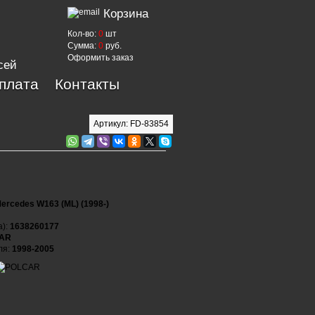
Корзина
Кол-во:
0
шт
Сумма:
0
руб.
Оформить заказ
сей
оплата
Контакты
Артикул: FD-83854
ercedes W163 (ML) (1998-)
а):
1638260177
AR
ля:
1998-2005