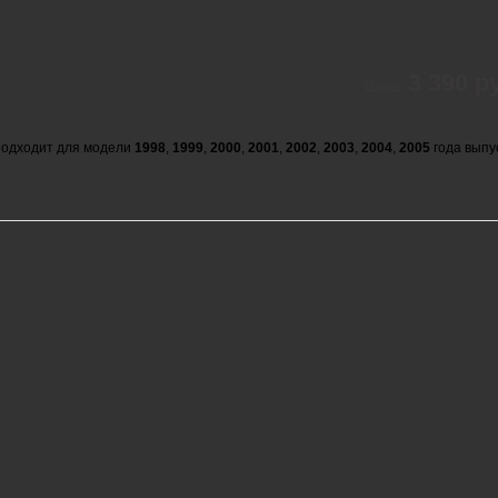
3 390 р
Цена:
одходит для модели
1998
,
1999
,
2000
,
2001
,
2002
,
2003
,
2004
,
2005
года выпу