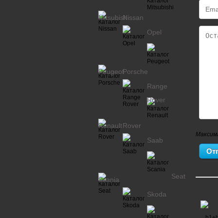
Mitsubishi
Nissan
Opel
Peugeot
Porsche
Range
Rover
Renault
Rover
Максим
Saab
Seat
Scania
Skoda