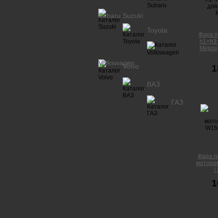
Subaru
Suzuki
Toyota
Фара п
h1+h3
Мерсе
Volkswagen
Volvo
1
ВАЗ
ГАЗ
Фара л
моторо
/
1