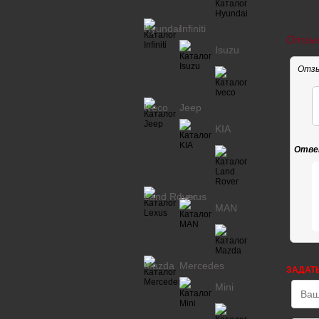
Hyundai
Infiniti
Отзыв
Isuzu
Отзы
Iveco
Jeep
KIA
Отве
Land Rover
Lexus
MAN
Mazda
Mercedes
ЗАДАТ
Mini