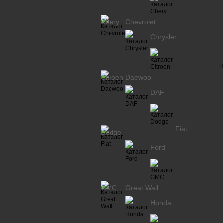
Chery
Chevrolet
Chrysler
П
Citroen
Daewoo
DAF
Fiat
Dodge
Ford
GMC
Great Wall
Honda