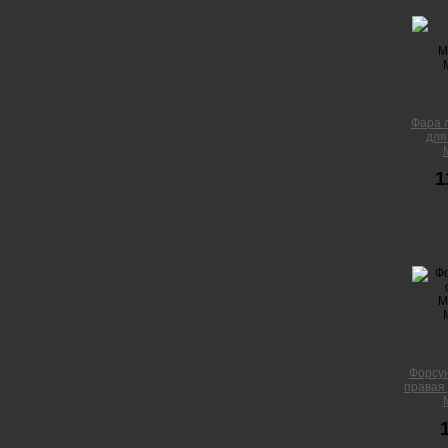
Фара 
для
1
Форсу
правая