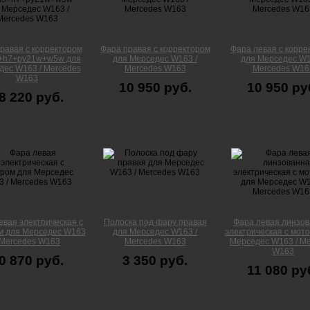
равая с корректором
Фара правая с корректором
Фара левая с корре
+h7+py21w+w5w для
для Мерседес W163 /
для Мерседес W1
дес W163 / Mercedes
Mercedes W163
Mercedes W16
W163
10 950 руб.
10 950 ру
8 220 руб.
евая электрическая с
Полоска под фару правая
Фара левая линзо
м для Мерседес W163
для Мерседес W163 /
электрическая с мот
 Mercedes W163
Mercedes W163
Мерседес W163 / Me
W163
0 870 руб.
3 350 руб.
11 080 ру