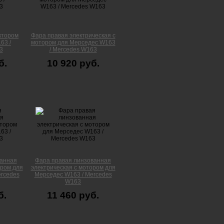
ктором
Фара правая электрическая с
63 /
мотором для Мерседес W163
3
/ Mercedes W163
б.
10 920 руб.
ванная
Фара правая линзованная
ором для
электрическая с мотором для
rcedes
Мерседес W163 / Mercedes
W163
б.
11 460 руб.