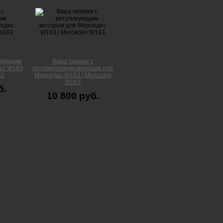
ирующим
Фара правая с
ес W163
регулирующим мотором для
63
Мерседес W163 / Mercedes
W163
б.
10 800 руб.