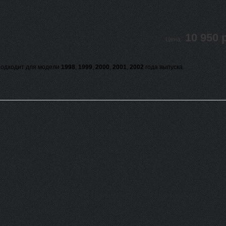
10 950 
Цена:
одходит для модели
1998
,
1999
,
2000
,
2001
,
2002
года выпуска.