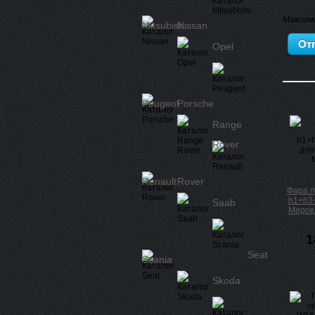
Максим
Mitsubishi
Nissan
Opel
Peugeot
Porsche
Range
Rover
Renault
Rover
Фара п
h1+h3
Saab
Мерсе
1
Seat
Scania
Skoda