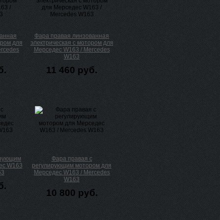
ванная
Фара правая линзованная
ором для
электрическая с мотором для
rcedes
Мерседес W163 / Mercedes
W163
б.
11 460 руб.
ирующим
Фара правая с
ес W163
регулирующим мотором для
63
Мерседес W163 / Mercedes
W163
б.
10 800 руб.