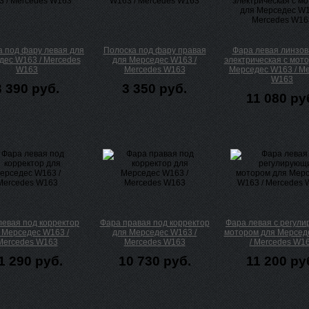
а под фару левая для
Полоска под фару правая
Фара левая линзо
дес W163 / Mercedes
для Мерседес W163 /
электрическая с мот
W163
Mercedes W163
Мерседес W163 / Me
W163
3 390 руб.
3 350 руб.
11 080 ру
левая под корректор
Фара правая под корректор
Фара левая с регул
 Мерседес W163 /
для Мерседес W163 /
мотором для Мерсед
Mercedes W163
Mercedes W163
/ Mercedes W1
1 290 руб.
10 730 руб.
11 200 ру