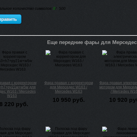
альное количество символов:
0
/ 500
Еще передние фары для Мерседес
равая с корректором
Фара правая с корректором
Фара правая электри
+h7+py21w+w5w для
для Мерседес W163 /
мотором для Мерсед
дес W163 / Mercedes
Mercedes W163
/ Mercedes W1
W163
10 950 руб.
10 920 ру
8 220 руб.