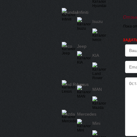
Hyundai
Infiniti
Отзыв
Isuzu
Пока о
ЗАДАТ
Iveco
Jeep
KIA
Land Rover
Lexus
MAN
Mazda
Mercedes
Mini