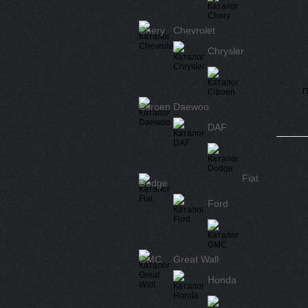
Chery
Chevrolet
Chrysler
П
Citroen
Daewoo
DAF
Fiat
Dodge
Ford
GMC
Great Wall
Honda