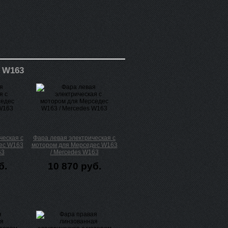
 W163
ческая с
Фара левая электрическая с
ес W163
мотором для Мерседес W163
63
/ Mercedes W163
б.
10 870 руб.