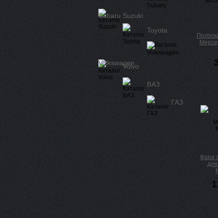
Subaru
Suzuki
Toyota
Полоск
Мерсе
Volkswagen
Volvo
ВАЗ
ГАЗ
Фара 
для
1