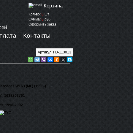
Корзина
Кол-во:
0
шт
Сумма:
0
руб.
Оформить заказ
сей
оплата
Контакты
Артикул: FD-113013
ercedes W163 (ML) (1998-)
а):
1638203761
ля:
1998-2002