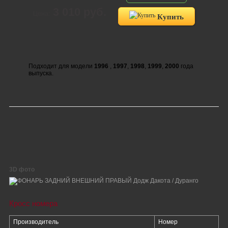
3 010 руб.
Цена:
Купить
Подходит для модели
1996
,
1997
,
1998
,
1999
,
2000
года
выпуска.
3D фото
Кросс номера
Производитель
Номер