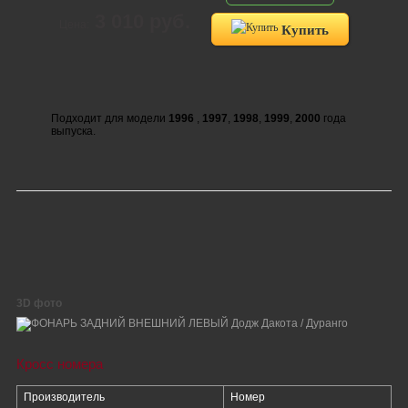
3 010 руб.
Цена:
Купить
Подходит для модели
1996
,
1997
,
1998
,
1999
,
2000
года
выпуска.
3D фото
Кросс номера
Производитель
Номер