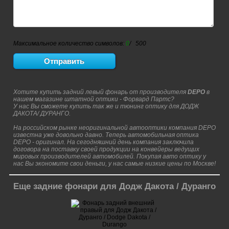
Максимальное количество символов:
0
/ 500
Хотите купить задний левый фонарь от производителя
DEPO
в
нашем магазине штатной оптики - Форвард Партс?
У нас Вы сможете купить так же и тюнинг оптику для ДОДЖ
ДАКОТА/ ДУРАНГО.
На российском рынке неоригинальной автооптики компания DEPO
известна уже довольно давно. Теперь автомобильная оптика
DEPO - оригинал. На сегодняшний день компания заключила
договора на поставку своей продукции на конвейеры ведущих
мировых производителей автомобилей. Покупая авто оптику у
нас Вы экономите свои деньги, у нас самые низкие цены по Москве!
Еще задние фонари для Додж Дакота / Дуранго