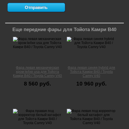
Еще передние фары для Тойота Камри В40
Фара левая механическая
Фара левая синяя hybrid для
хром le/lxe usa для Тойота
Тойота Камри В40 / Toyota
Камри В40 / Toyota Camry V40
Camry V40
8 560 руб.
10 960 руб.