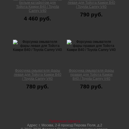
белым катафотом для
левая для Тойота Камри В40
Тойота Камри В40 / Toyota
/ Toyota Camry V40
Camry V40
790 руб.
4 460 руб.
Форсунка омывателя фары
Форсунка омывателя фары
левая для Тойота Камри В40
правая для Тойота Камри
/ Toyota Camry V40
В40 / Toyota Camry V40
780 руб.
780 руб.
Публичная оферта
Адрес: г. Москва, 2-й проезд Перова Поля, д.2