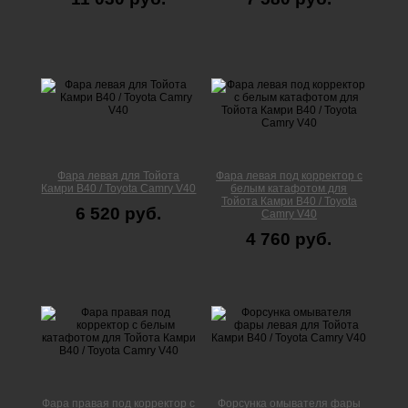
Фара левая для Тойота
Фара левая под корректор с
Камри В40 / Toyota Camry V40
белым катафотом для
Тойота Камри В40 / Toyota
6 520 руб.
Camry V40
4 760 руб.
Фара правая под корректор с
Форсунка омывателя фары