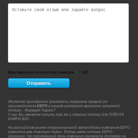
Максимальное количество символов:
0
/ 500
Желаете приобрести указатель поворота правый от
производителя
DEPO
в нашем интернет магазине штатной
оптики - Форвард Партс?
У нас Вы сможете купить так же и тюнинг оптику для ТОЙОТА
КАМРИ В20.
На российском рынке неоригинальной автооптики компания DEPO
известна уже довольно давно. Теперь авто оптика DEPO -
оригинал. На сегодняшний день компания заключила договора на