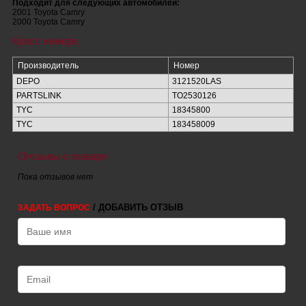
Подходит для следующих автомобилей:
2001 Toyota Camry
2000 Toyota Camry
Кросс номера
Производитель
Номер
DEPO
3121520LAS
PARTSLINK
TO2530126
TYC
18345800
TYC
183458009
Отзывы о товаре
Пока отзывов нет
/ ДОБАВИТЬ ОТЗЫВ
ЗАДАТЬ ВОПРОС