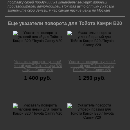
поставку своей продукции на конвейеры ведущих мировых
производителей автомобилей. Покупая авто оптику у нас Вы
экономите свои деньги, у нас самые низкие цены по Москве!
Еще указатели поворота для Тойота Камри В20
Указатель поворота угловой
Указатель поворота угловой
левый для Тойота Камри В20
правый для Тойота Камри
/ Toyota Camry V20
В20 / Toyota Camry V20
1 400 руб.
1 250 руб.