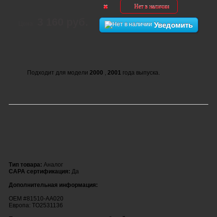
Нет в наличии
3 160 руб.
Цена:
Уведомить
Подходит для модели
2000
,
2001
года выпуска.
Тип товара:
Аналог
CAPA сертификация:
Да
Дополнительная информация:
OEM #81510-AA020
Европа: TO2531136