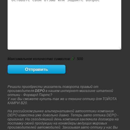
Максимальное количество символов:
0
/ 500
Решили приобрести указатель поворота правый от
производителя
DEPO
в нашем интернет-магазине штатной
оптики - Форвард Партс?
У нас Вы сможете купить так же и тюнинг оптику для ТОЙОТА
КАМРИ В20.
На российском рынке альтернативной автооптики компания
DEPO известна уже довольно давно. Теперь авто оптика DEPO -
оригинал. На сегодняшний день компания заключила договора на
поставку своей продукции на конвейеры ведущих мировых
производителей автомобилей. Заказывая авто оптику у нас Вы