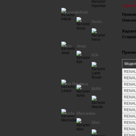
Задни
Hyundai
Infiniti
Произв
Описан
Isuzu
Харак
Сторона
Iveco
Jeep
Приме
KIA
Модел
RENAUL
RENAUL
Land Rover
Lexus
RENAUL
MAN
RENAUL
RENAUL
RENAUL
RENAUL
Mazda
Mercedes
RENAUL
Mini
RENAUL
RENAUL
RENAUL