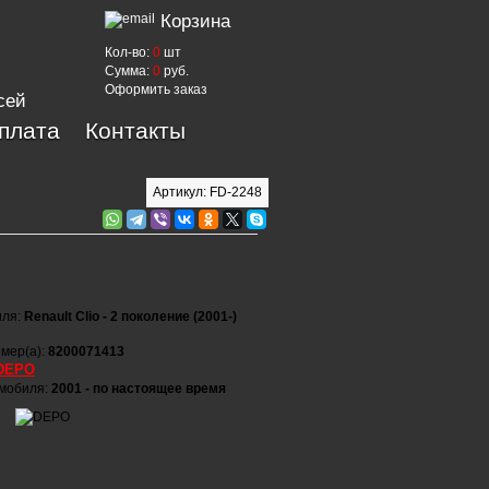
Корзина
Кол-во:
0
шт
Сумма:
0
руб.
Оформить заказ
сей
оплата
Контакты
Артикул: FD-2248
иля:
Renault Clio - 2 поколение (2001-)
мер(а):
8200071413
DEPO
омобиля:
2001 - по настоящее время