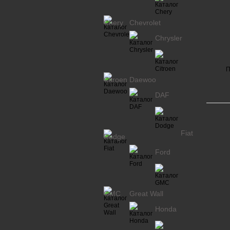
Chery
Chevrolet
Chrysler
П
Citroen
Daewoo
DAF
Fiat
Dodge
Ford
GMC
Great Wall
Honda