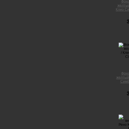
Фона
желтый
Клио Сим
Фона
желтый 
Симбо