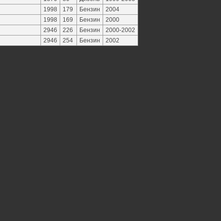
1998
179
Бензин
2004
1998
169
Бензин
2000
2946
226
Бензин
2000-2002
2946
254
Бензин
2002