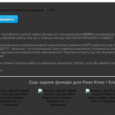
альное количество символов:
0
/ 500
 приобрести задний левый фонарь от производителя
DEPO
в нашем магаз
Вы сможете найти так же и тюнинг оптику для РЕНО КЛИО/КЛИО СИМБОЛ.
сийском рынке альтернативной автооптики компания DEPO известна уже д
ДЕПО - оригинал. На сегодняшний день компания заключила договора на по
 мировых производителей автомобилей. Покупая оптику у нас Вы экономите
ве!
е данной детали взято из каталога запчастей TecDoc, если Вы увидели н
Еще задние фонари для Рено Клио / К