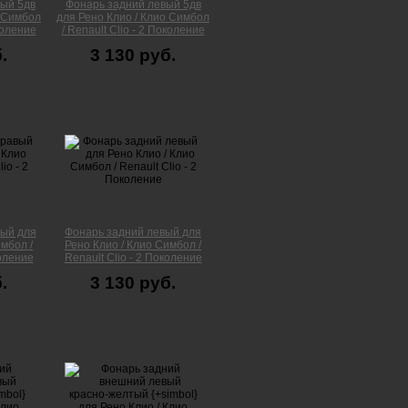
ый 5дв
Фонарь задний левый 5дв
о Симбол
для Рено Клио / Клио Симбол
околение
/ Renault Clio - 2 Поколение
.
3 130 руб.
вый для
Фонарь задний левый для
мбол /
Рено Клио / Клио Симбол /
коление
Renault Clio - 2 Поколение
.
3 130 руб.