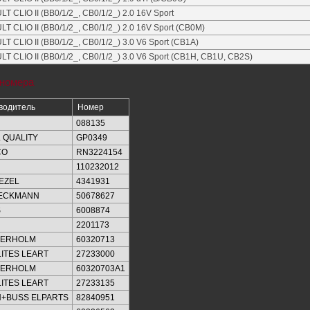
T CLIO II (BB0/1/2_, CB0/1/2_) 2.0 16V Sport
T CLIO II (BB0/1/2_, CB0/1/2_) 2.0 16V Sport (CB0M)
T CLIO II (BB0/1/2_, CB0/1/2_) 3.0 V6 Sport (CB1A)
T CLIO II (BB0/1/2_, CB0/1/2_) 3.0 V6 Sport (CB1H, CB1U, CB2S)
 номера
водитель
Номер
088135
 QUALITY
GP0349
CO
RN3224154
110232012
EZEL
4341931
IECKMANN
50678627
S
6008874
2201173
KERHOLM
60320713
ITES LEART
27233000
KERHOLM
60320703A1
ITES LEART
27233135
+BUSS ELPARTS
82840951