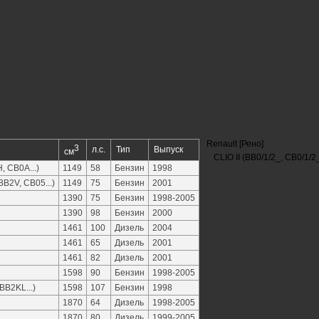
Renault [Рено]
3
л.с.
Тип
Выпуск
см
CLIO II (BB0/1/2_, CB0/1/2
, CB0A...)
1149
58
Бензин
1998
BB2V, CB05...)
1149
75
Бензин
2001
1390
75
Бензин
1998-2005
1390
98
Бензин
2000
1461
100
Дизель
2004
1461
65
Дизель
2001
1461
82
Дизель
2001
1598
90
Бензин
1998-2005
BB2KL...)
1598
107
Бензин
1998
1870
64
Дизель
1998-2005
1870
80
Дизель
1999-2005