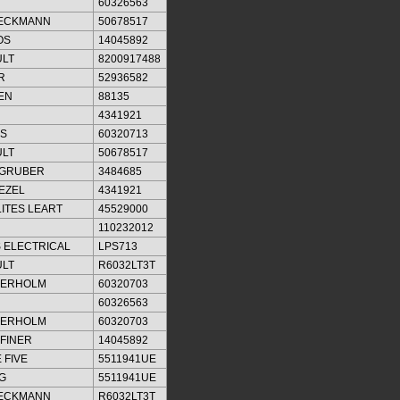
60326563
IECKMANN
50678517
OS
14045892
LT
8200917488
R
52936582
EN
88135
4341921
S
60320713
LT
50678517
LGRUBER
3484685
EZEL
4341921
ITES LEART
45529000
110232012
 ELECTRICAL
LPS713
LT
R6032LT3T
KERHOLM
60320703
60326563
KERHOLM
60320703
EFINER
14045892
 FIVE
5511941UE
G
5511941UE
IECKMANN
R6032LT3T