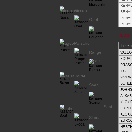
RENAUL
Mitsubishi
Nissan
RENAUL
RENAUL
Opel
RENAUL
Кросс
Peugeot
Porsche
Произ
Range
VALEO
EQUAL
Rover
PRAS
TYC
Renault
Rover
VAN W
SCHL
Saab
JOHN
ALKAR
KLOK
Seat
EUROL
Scania
KLOK
Skoda
EUROL
HERTH