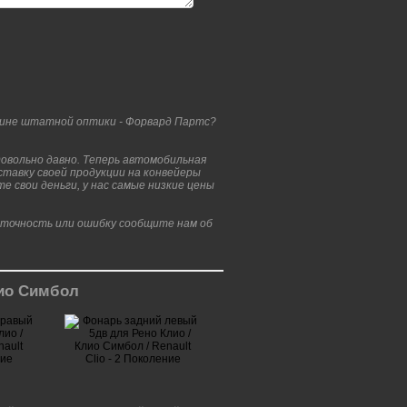
ине штатной оптики - Форвард Партс?
овольно давно. Теперь автомобильная
ставку своей продукции на конвейеры
 свои деньги, у нас самые низкие цены
еточность или ошибку сообщите нам об
лио Симбол