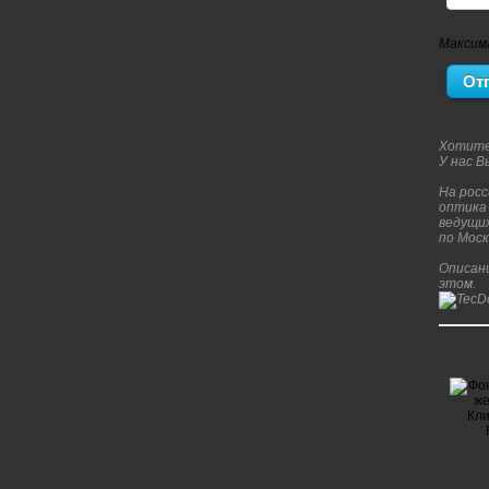
Максим
Хотите
У нас 
На рос
оптика 
ведущих
по Моск
Описани
этом.