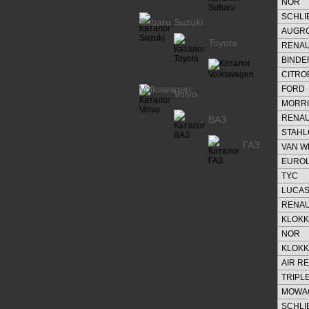
NOR
SCHL
Subaru
Suzuki
AUGR
Toyota
RENAU
BINDE
CITRO
Volkswagen
FORD
Volvo
MORRI
RENAU
ВАЗ
STAH
ГАЗ
VAN W
EUROL
TYC
LUCAS
RENAU
KLOK
NOR
KLOK
AIR R
TRIPLE
MOWA
SCHL