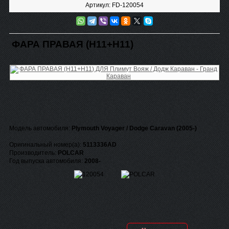
Артикул: FD-120054
ФАРА ПРАВАЯ (Н11+Н11)
Модель автомобиля:
Plymouth Voyager / Dodge Caravan (2005-)
Оригинальный номер(а):
5113336AD
Производитель:
POLCAR
Год выпуска автомобиля:
2008-