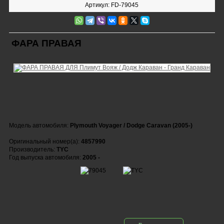
Артикул: FD-79045
ФАРА ПРАВАЯ
Модель автомобиля:
Plymouth Voyager / Dodge Caravan (2005-)
Оригинальный номер(а):
4857990
Производитель:
TYC
Год выпуска автомобиля:
2005 -