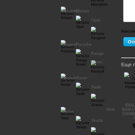
Mitsubishi
Nissan
Opel
Максим
Peugeot
Porsche
Range
Rover
Еще 
Renault
Rover
Saab
Фара 
Seat
Вояж / 
Scania
Караван
Skoda