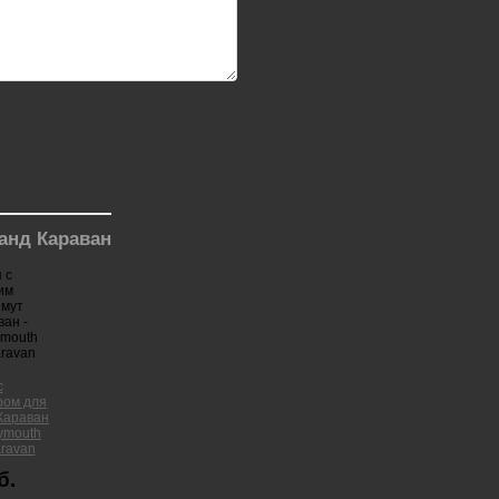
анд Караван
с
ром для
Караван
lymouth
aravan
б.