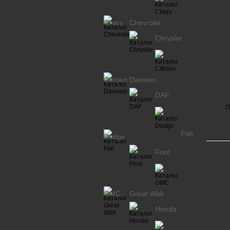
Chery
Chevrolet
Chrysler
Citroen
Daewoo
DAF
П
Fiat
Dodge
Ford
GMC
Great Wall
Honda