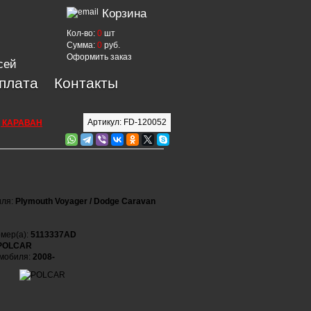
Корзина
Кол-во:
0
шт
Сумма:
0
руб.
Оформить заказ
сей
оплата
Контакты
Артикул: FD-120052
Д КАРАВАН
иля:
Plymouth Voyager / Dodge Caravan
мер(а):
5113337AD
POLCAR
омобиля:
2008-