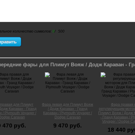
альное количество символов:
0
/ 500
передние фары для Плимут Вояж / Додж Караван - Гр
правая для Плимут
Фара левая для Плимут Вояж
Фара правая 
Додж Караван - Гранд
/ Додж Караван - Гранд
регулирующим мото
 / Plymouth Voyager /
Караван / Plymouth Voyager /
Плимут Вояж / Додж 
Dodge Caravan
Dodge Caravan
- Гранд Караван / P
Voyager / Dodge C
9 470 руб.
9 470 руб.
18 440 ру