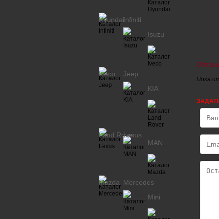
Hyundai
Infiniti
Isuzu
Отзыв
Iveco
Jeep
Пока о
KIA
ЗАДАТ
Land Rover
Lexus
MAN
Mazda
Mercedes
Mini