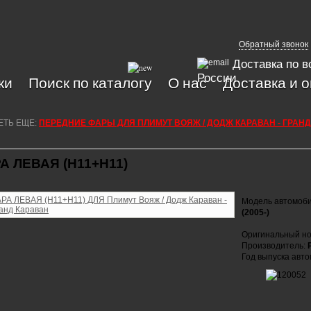
Обратный звонок
Доставка по в
России
ки
Поиск по каталогу
О нас
Доставка и 
ЕТЬ ЕЩЕ:
ПЕРЕДНИЕ ФАРЫ ДЛЯ ПЛИМУТ ВОЯЖ / ДОДЖ КАРАВАН - ГРАН
А ЛЕВАЯ (Н11+Н11)
Модель автомоб
(2005-)
Оригинальный но
Производитель:
Год выпуска авт