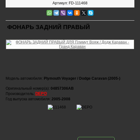
Артикул: FD-111468
ФОНАРЬ ЗАДНИЙ ПРАВЫЙ
Модель автомобиля:
Plymouth Voyager / Dodge Caravan (2005-)
Оригинальный номер(а):
04857306AB
DEPO
Производитель:
Год выпуска автомобиля:
2005-2008