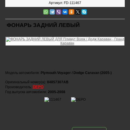
Артикул: FD-111467
ФОНАРЬ ЗАДНИЙ ЛЕВЫЙ
Модель автомобиля:
Plymouth Voyager / Dodge Caravan (2005-)
Оригинальный номер(а):
04857307AB
DEPO
Производитель:
Год выпуска автомобиля:
2005-2008