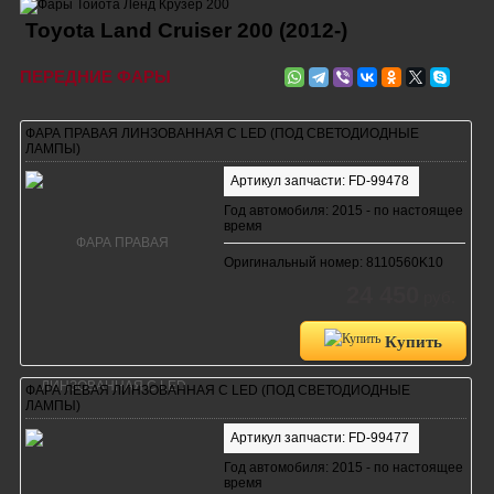
Toyota Land Cruiser 200 (2012-)
ПЕРЕДНИЕ ФАРЫ
ФАРА ПРАВАЯ ЛИНЗОВАННАЯ С LED (ПОД СВЕТОДИОДНЫЕ
ЛАМПЫ)
Артикул запчасти: FD-99478
Год автомобиля: 2015 - по настоящее
время
Оригинальный номер: 8110560K10
24 450
руб.
Купить
ФАРА ЛЕВАЯ ЛИНЗОВАННАЯ С LED (ПОД СВЕТОДИОДНЫЕ
ЛАМПЫ)
Артикул запчасти: FD-99477
Год автомобиля: 2015 - по настоящее
время