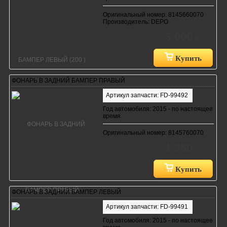
Оригинальный номер: 8145660070
Производитель: DEPO
3 000
руб.
Купить
ФОНАРЬ В ЗАДНИЙ БАМПЕР ПРАВЫЙ
Артикул запчасти: FD-99492
Год автомобиля: 2015 - по настоящее
время
Оригинальный номер: 8145760070
1 360
руб.
Купить
ФОНАРЬ В ЗАДНИЙ БАМПЕР ЛЕВЫЙ
Артикул запчасти: FD-99491
Год автомобиля: 2015 - по настоящее