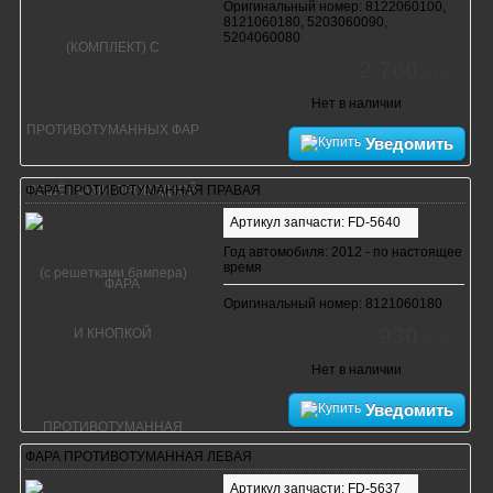
Оригинальный номер: 8122060100,
8121060180, 5203060090,
5204060080
2 760
руб.
Нет в наличии
Уведомить
ФАРА ПРОТИВОТУМАННАЯ ПРАВАЯ
Артикул запчасти: FD-5640
Год автомобиля: 2012 - по настоящее
время
Оригинальный номер: 8121060180
930
руб.
Нет в наличии
Уведомить
ФАРА ПРОТИВОТУМАННАЯ ЛЕВАЯ
Артикул запчасти: FD-5637