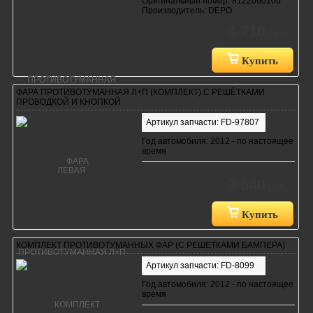
Оригинальный номер: 8122060100
Производитель: DEPO
4 710
руб.
Купить
ФАРА ПРОТИВОТУМАННАЯ Л+П (КОМПЛЕКТ) С РЕШЁТКАМИ
ПРОВОДКОЙ И КНОПКОЙ
Артикул запчасти: FD-97807
Год автомобиля: 2012 - по настоящее
время
3 640
руб.
Купить
КОМПЛЕКТ ПРОТИВОТУМАННЫХ ФАР (С РЕШЕТКАМИ БАМПЕРА)
Артикул запчасти: FD-8099
Год автомобиля: 2012 - по настоящее
время