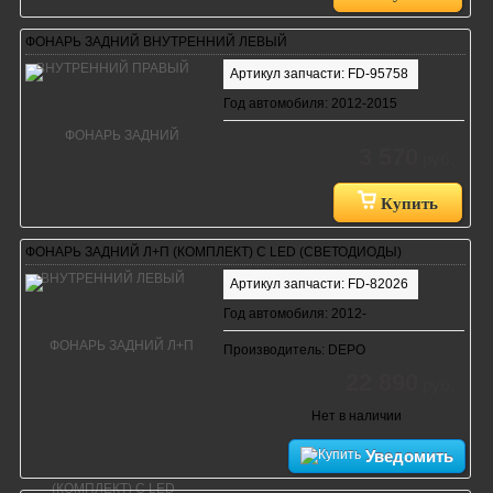
ФОНАРЬ ЗАДНИЙ ВНУТРЕННИЙ ЛЕВЫЙ
Артикул запчасти: FD-95758
Год автомобиля: 2012-2015
3 570
руб.
Купить
ФОНАРЬ ЗАДНИЙ Л+П (КОМПЛЕКТ) С LED (СВЕТОДИОДЫ)
Артикул запчасти: FD-82026
Год автомобиля: 2012-
Производитель: DEPO
22 890
руб.
Нет в наличии
Уведомить