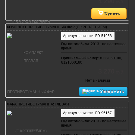
4 290
руб.
Купить
КОМПЛЕКТ ПРОТИВОТУМАННЫХ ФАР (С КРЕПЛЕНИЕМ)
Артикул запчасти: FD-51958
Год автомобиля: 2013 - по настоящее
время
Оригинальный номер: 8122060100,
8121060180
3 270
руб.
Нет в наличии
Уведомить
ФАРА ПРОТИВОТУМАННАЯ ЛЕВАЯ
Артикул запчасти: FD-95157
Год автомобиля: 2013 - по настоящее
время