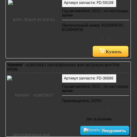
Артикул запчасти: FD-59109
Год автомобиля: 2012 - по настоящее
время
Оригинальный номер: 8118560F20,
8118560F30
9 980
руб.
Купить
ТЮНИНГ
- КОМПЛЕКТ ЛИНЗОВАННЫХ ФАР (КСЕНОН) ВНУТРИ
ХРОМ
Артикул запчасти: FD-36686
Год автомобиля: 2012 - по настоящее
время
Производитель: DEPO
28 470
руб.
Нет в наличии
Уведомить