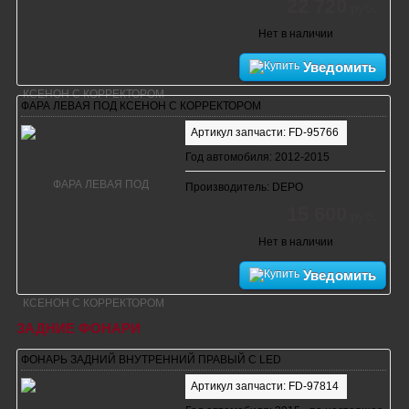
22 720
руб.
Нет в наличии
Уведомить
ФАРА ЛЕВАЯ ПОД КСЕНОН С КОРРЕКТОРОМ
Артикул запчасти: FD-95766
Год автомобиля: 2012-2015
Производитель: DEPO
15 600
руб.
Нет в наличии
Уведомить
ЗАДНИЕ ФОНАРИ
ФОНАРЬ ЗАДНИЙ ВНУТРЕННИЙ ПРАВЫЙ С LED
Артикул запчасти: FD-97814