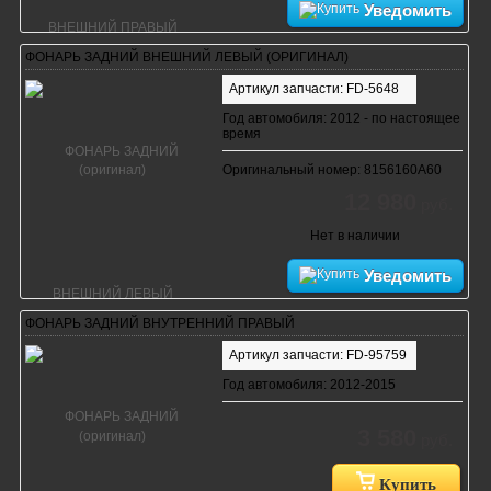
Уведомить
ФОНАРЬ ЗАДНИЙ ВНЕШНИЙ ЛЕВЫЙ (ОРИГИНАЛ)
Артикул запчасти: FD-5648
Год автомобиля: 2012 - по настоящее
время
Оригинальный номер: 8156160A60
12 980
руб.
Нет в наличии
Уведомить
ФОНАРЬ ЗАДНИЙ ВНУТРЕННИЙ ПРАВЫЙ
Артикул запчасти: FD-95759
Год автомобиля: 2012-2015
3 580
руб.
Купить