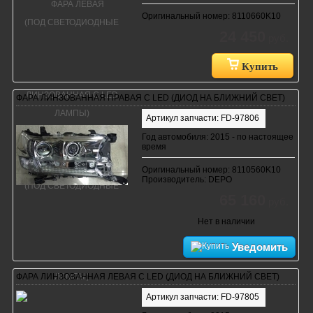
Оригинальный номер: 8110660K10
24 450
руб.
Купить
ФАРА ЛИНЗОВАННАЯ ПРАВАЯ С LED (ДИОД НА БЛИЖНИЙ СВЕТ)
Артикул запчасти: FD-97806
Год автомобиля: 2015 - по настоящее
время
Оригинальный номер: 8110560K10
Производитель: DEPO
65 160
руб.
Нет в наличии
Уведомить
ФАРА ЛИНЗОВАННАЯ ЛЕВАЯ С LED (ДИОД НА БЛИЖНИЙ СВЕТ)
Артикул запчасти: FD-97805