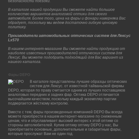
безопасности поездки.
В каталоге нашей продукции Вы сможете найти большое
количество вариантов аналоговой оптики для своего
автомобиля. Более того, цена на фары и фонари наверняка Вас
обрадует, поскольку мы ведем достаточно гибкую ценовую
политику.
Производители автомобильных оптических систем для Лексус
Lx570
В нашем интернет-магазине Вы сможете найти продукцию от
наиболее известных производителей оптических систем для
Лексус. Вы можете подобрать подходящий для Вас вариант из
нашего каталога.
Фары DEPO
В каталоге представлены лучшие образцы оптических
систем для Лексус. от известной тайваньской фирмы
DEPO, которая по праву считается одним из лучших поставщиков
аналоговых передних и задних фар. Оптика DEPO отличается
высочайшим качеством, поскольку каждый экземпляр партии
подвергается жёсткому контролю.
Вместе с тем, фары произведенные компанией DEPO Вы всегда
можете приобрести в нашем интернет-магазине по сниженным
ценам, что и обуславливает высокий интерес к этой оптике со
стороны автолюбителей. Купив оптику оптику DEPO у нас, Вы
приобретаете основные, дополнительные и габаритные фары,
которые прослужат Вам не один год.