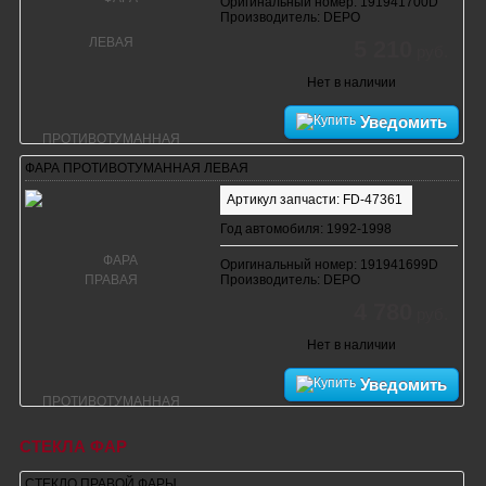
Оригинальный номер: 191941700D
Производитель: DEPO
5 210
руб.
Нет в наличии
Уведомить
ФАРА ПРОТИВОТУМАННАЯ ЛЕВАЯ
Артикул запчасти: FD-47361
Год автомобиля: 1992-1998
Оригинальный номер: 191941699D
Производитель: DEPO
4 780
руб.
Нет в наличии
Уведомить
СТЕКЛА ФАР
СТЕКЛО ПРАВОЙ ФАРЫ