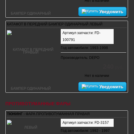
Нет в наличии
Уведомить
КАТАФОТ В ПЕРЕДНИЙ БАМПЕР ОДИНАРНЫЙ ЛЕВЫЙ
Артикул запчасти: FD-
100791
Год автомобиля: 1993-1998
Производитель: DEPO
240
руб.
Нет в наличии
Уведомить
ПРОТИВОТУМАННЫЕ ФАРЫ
ТЮНИНГ
- ФАРА ПРОТИВОТУМАННАЯ ПРАВАЯ
Артикул запчасти: FD-3157
Год автомобиля: 1992 - 1997