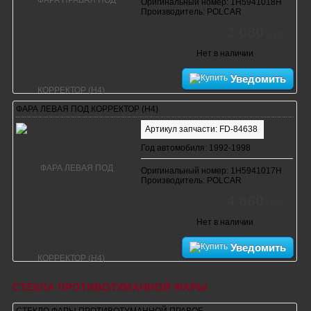
Оригинальный номер: 1H5941018H
Производитель: POLCAR
3 080
руб.
Нет в наличии
Уведомить
ФАРА ЛЕВАЯ ПОД КОРРЕКТОР (H4)
Артикул запчасти: FD-84638
Год автомобиля: 1992-1998
Оригинальный номер: 1H5941017H
Производитель: POLCAR
4 660
руб.
Нет в наличии
Уведомить
СТЕКЛА ПРОТИВОТУМАННОЙ ФАРЫ
СТЕКЛО ФАРЫ ПРОТИВОТУМАННОЙ ПРАВОЕ