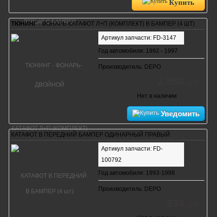
Купить
ТЮНИНГ
- ФОНАРЬ-КАТАФОТ Л+П (КОМПЛЕКТ) В БАМПЕР (4 ШТ)
Артикул запчасти: FD-3147
Год автомобиля: 1992 - 1997
Производитель: DEPO
2 860
руб.
Нет в наличии
Уведомить
КАТАФОТ В ПЕРЕДНИЙ БАМПЕР ОДИНАРНЫЙ ПРАВЫЙ
Артикул запчасти: FD-
100792
Год автомобиля: 1993-1998
Производитель: DEPO
230
руб.