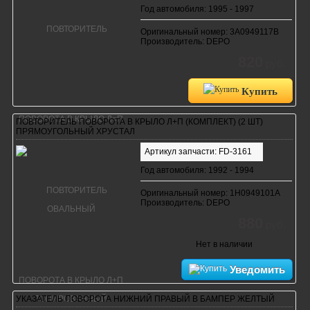
Год автомобиля: 1995 - 1997
Оригинальный номер: 3A0949117B
Производитель: DEPO
820
руб.
Купить
ПОВТОРИТЕЛЬ ПОВОРОТА В КРЫЛО Л+П (КОМПЛЕКТ) (2 ШТ)
ПРЯМОУГОЛЬНЫЙ ХРУСТАЛ
Артикул запчасти: FD-3161
Год автомобиля: 1992 - 1994
Оригинальный номер: 1H0949101A
Производитель: DEPO
880
руб.
Нет в наличии
Уведомить
УКАЗАТЕЛЬ ПОВОРОТА НИЖНИЙ ПРАВЫЙ В БАМПЕР ЖЕЛТЫЙ