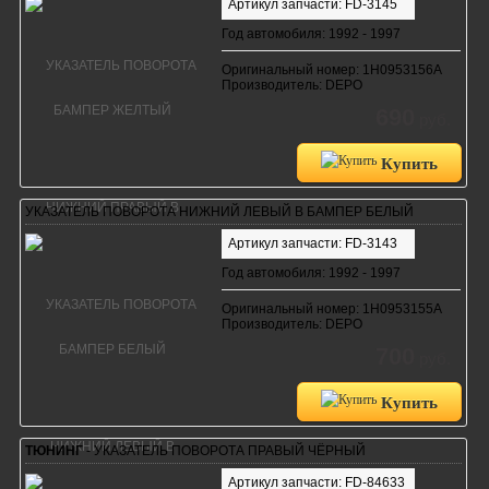
Артикул запчасти: FD-3145
Год автомобиля: 1992 - 1997
Оригинальный номер: 1H0953156A
Производитель: DEPO
690
руб.
Купить
УКАЗАТЕЛЬ ПОВОРОТА НИЖНИЙ ЛЕВЫЙ В БАМПЕР БЕЛЫЙ
Артикул запчасти: FD-3143
Год автомобиля: 1992 - 1997
Оригинальный номер: 1H0953155A
Производитель: DEPO
700
руб.
Купить
ТЮНИНГ
- УКАЗАТЕЛЬ ПОВОРОТА ПРАВЫЙ ЧЁРНЫЙ
Артикул запчасти: FD-84633