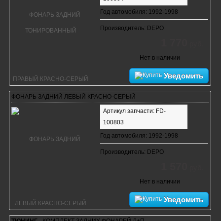
Год автомобиля: 1992-1998
Производитель: DEPO
1 770
руб.
Нет в наличии
Уведомить
ФОНАРЬ ЗАДНИЙ ЛЕВЫЙ КРАСНО-СЕРЫЙ
Артикул запчасти: FD-
100803
Год автомобиля: 1992-1998
Производитель: DEPO
1 570
руб.
Нет в наличии
Уведомить
ТЮНИНГ
- КОМПЛЕКТ ЗАДНИХ ФОНАРЕЙ Л+П