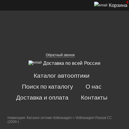
0
Корзина
Обратный звонок
Доставка по всей России
Каталог автооптики
Поиск по каталогу
О нас
Доставка и оплата
Контакты
Навигация:
Каталог оптики Volkswagen
» Volkswagen Passat CC
(2009-)