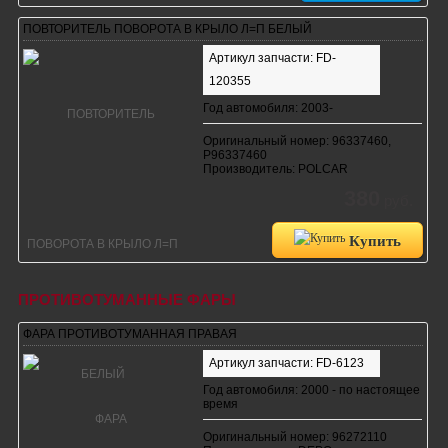
ПОВТОРИТЕЛЬ ПОВОРОТА В КРЫЛО Л=П БЕЛЫЙ
Артикул запчасти: FD-
120355
Год автомобиля: 2003-
Оригинальный номер: 96337460,
P96337460
Производитель: POLCAR
380
руб.
Купить
ПРОТИВОТУМАННЫЕ ФАРЫ
ФАРА ПРОТИВОТУМАННАЯ ПРАВАЯ
Артикул запчасти: FD-6123
Год автомобиля: 2000 - по настоящее
время
Оригинальный номер: 96272110