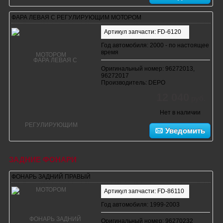
ФАРА ЛЕВАЯ С РЕГУЛИРУЮЩИМ МОТОРОМ
Артикул запчасти: FD-6120
Год автомобиля: 2000 - по настоящее
время
Оригинальный номер: 96272013,
96272017
Производитель: DEPO
12 040
руб.
Нет в наличии
Уведомить
ЗАДНИЕ ФОНАРИ
ФОНАРЬ ЗАДНИЙ ПРАВЫЙ
Артикул запчасти: FD-86110
Год автомобиля: 1999-2003
Оригинальный номер: 96270232