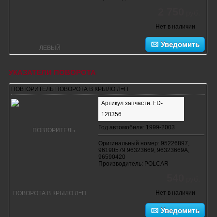
2 750
руб.
Нет в наличии
Уведомить
УКАЗАТЕЛИ ПОВОРОТА
ПОВТОРИТЕЛЬ ПОВОРОТА В КРЫЛО Л=П
Артикул запчасти: FD-
120356
Год автомобиля: 1999-2003
Оригинальный номер: 95226897,
96190579 96323669, 96323669A,
96590420
Производитель: POLCAR
540
руб.
Нет в наличии
Уведомить