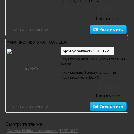
Производитель: DEPO
1 650
руб.
Нет в наличии
Уведомить
ФАРА ПРОТИВОТУМАННАЯ ЛЕВАЯ
Артикул запчасти: FD-6122
Год автомобиля: 2000 - по настоящее
время
Оригинальный номер: 96272109
Производитель: DEPO
2 710
руб.
Нет в наличии
Уведомить
Смотрите так же:
›
Daewoo Nubira - 1 поколение (1997-1999)