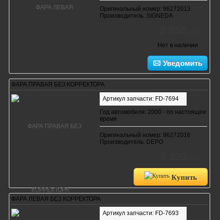
Оригинальный номер: 96272013
Производитель: SIGNEDA
2 250
руб.
Нет в наличии
Уведомить
ФАРА ПРАВАЯ БЕЗ КОРРЕКТОРА
Артикул запчасти: FD-7694
Год автомобиля: 2000 - по настоящее
время
Оригинальный номер: 96272016
Производитель: DEPO
8 320
руб.
Купить
ФАРА ЛЕВАЯ БЕЗ КОРРЕКТОРА
Артикул запчасти: FD-7693