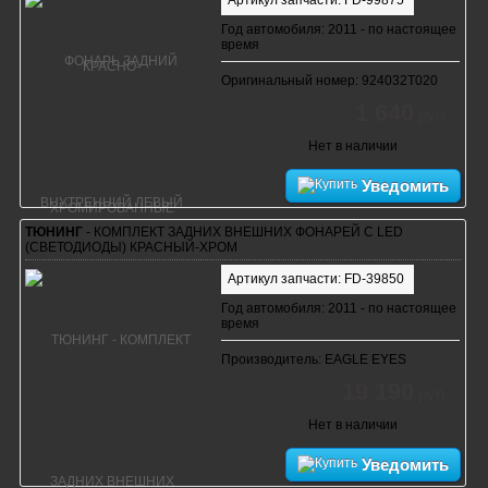
Год автомобиля: 2011 - по настоящее
время
Оригинальный номер: 924032T020
1 640
руб.
Нет в наличии
Уведомить
ТЮНИНГ
- КОМПЛЕКТ ЗАДНИХ ВНЕШНИХ ФОНАРЕЙ С LED
(СВЕТОДИОДЫ) КРАСНЫЙ-XРОМ
Артикул запчасти: FD-39850
Год автомобиля: 2011 - по настоящее
время
Производитель: EAGLE EYES
19 190
руб.
Нет в наличии
Уведомить