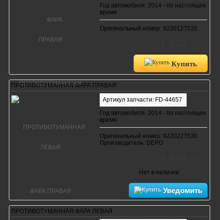
Год автомобиля: 2014 - по настоящее
время
Оригинальный номер: 922012T530
1 020
руб.
Купить
ПРОТИВОТУМАННАЯ ФАРА ПРАВАЯ
Артикул запчасти: FD-44657
Год автомобиля: 2014 - по настоящее
время
Оригинальный номер: 922022T530
Производитель: DEPO
6 400
руб.
Нет в наличии
Уведомить
ПРОТИВОТУМАННАЯ ФАРА ЛЕВАЯ