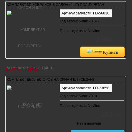
КОМПЛЕКТ 3D КОВРИКОВ В САЛОН (4ШТ) ПОЛИУРЕТАН
Артикул запчасти: FD-56830
Год автомобиля: 2014 -
Производитель: Novline
2 650
руб.
Купить
ДЕФЛЕКТОРЫ
КОМПЛЕКТ ДЕФЛЕКТОРОВ НА ОКНА 4 ШТ (СЕДАН)
Артикул запчасти: FD-73858
Год автомобиля: 2010 -
Производитель: Novline
220
руб.
Нет в наличии