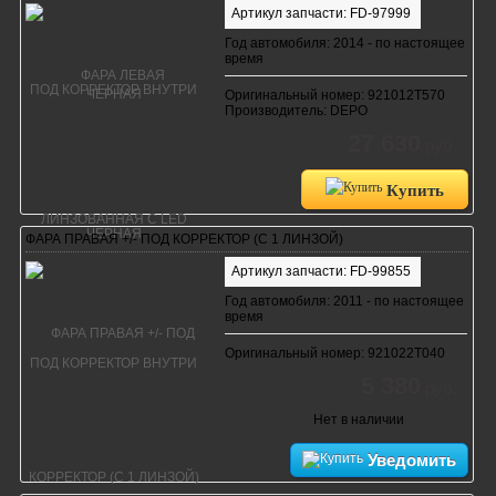
Артикул запчасти: FD-97999
Год автомобиля: 2014 - по настоящее
время
Оригинальный номер: 921012T570
Производитель: DEPO
27 630
руб.
Купить
ФАРА ПРАВАЯ +/- ПОД КОРРЕКТОР (С 1 ЛИНЗОЙ)
Артикул запчасти: FD-99855
Год автомобиля: 2011 - по настоящее
время
Оригинальный номер: 921022T040
5 380
руб.
Нет в наличии
Уведомить