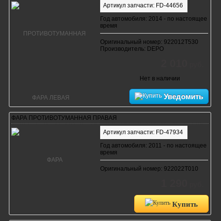
Артикул запчасти: FD-44656
Год автомобиля: 2014 - по настоящее
время
Оригинальный номер: 922012T530
Производитель: DEPO
2 010
руб.
Нет в наличии
Уведомить
ФАРА ПРОТИВОТУМАННАЯ ПРАВАЯ
Артикул запчасти: FD-47934
Год автомобиля: 2011 - по настоящее
время
Оригинальный номер: 922022T010
1 290
руб.
Купить