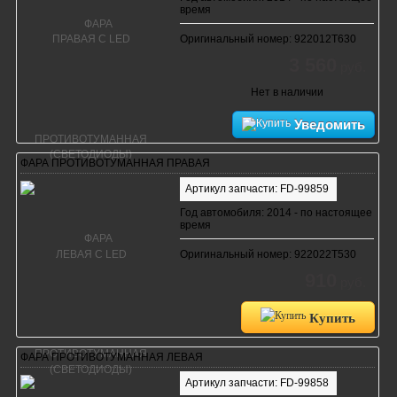
время
Оригинальный номер: 922012T630
3 560
руб.
Нет в наличии
Уведомить
ФАРА ПРОТИВОТУМАННАЯ ПРАВАЯ
Артикул запчасти: FD-99859
Год автомобиля: 2014 - по настоящее
время
Оригинальный номер: 922022T530
910
руб.
Купить
ФАРА ПРОТИВОТУМАННАЯ ЛЕВАЯ
Артикул запчасти: FD-99858