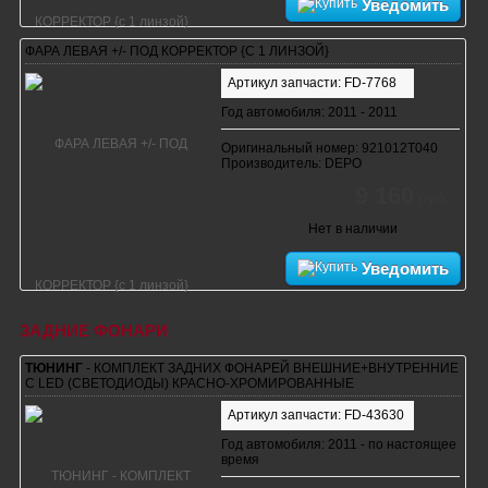
Уведомить
ФАРА ЛЕВАЯ +/- ПОД КОРРЕКТОР {С 1 ЛИНЗОЙ}
Артикул запчасти: FD-7768
Год автомобиля: 2011 - 2011
Оригинальный номер: 921012T040
Производитель: DEPO
9 160
руб.
Нет в наличии
Уведомить
ЗАДНИЕ ФОНАРИ
ТЮНИНГ
- КОМПЛЕКТ ЗАДНИХ ФОНАРЕЙ ВНЕШНИЕ+ВНУТРЕННИЕ
С LED (СВЕТОДИОДЫ) КРАСНО-ХРОМИРОВАННЫЕ
Артикул запчасти: FD-43630
Год автомобиля: 2011 - по настоящее
время