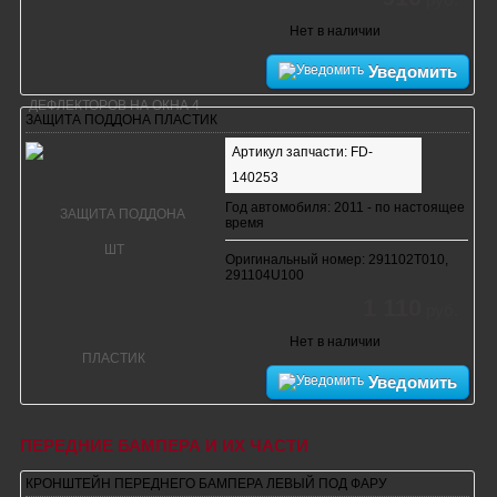
Нет в наличии
Уведомить
ЗАЩИТА ПОДДОНА ПЛАСТИК
Артикул запчасти: FD-
140253
Год автомобиля: 2011 - по настоящее
время
Оригинальный номер: 291102T010,
291104U100
1 110
руб.
Нет в наличии
Уведомить
ПЕРЕДНИЕ БАМПЕРА И ИХ ЧАСТИ
КРОНШТЕЙН ПЕРЕДНЕГО БАМПЕРА ЛЕВЫЙ ПОД ФАРУ