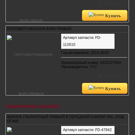
4 830
руб.
Купить
ПРОТИВОТУМАННАЯ ФАРА ПРАВАЯ
Артикул запчасти: FD-
112610
Год автомобиля: 2014-2016
Оригинальный номер: 922022T550
Производитель: TYC
6 150
руб.
Купить
ГАБАРИТНЫЕ ФОНАРИ
ФОНАРЬ ГАБАРИТНЫЙ ПРАВЫЙ В ПЕРЕДНИЙ БАМПЕР DRL (ХОД.
ОГНИ)
Артикул запчасти: FD-47942