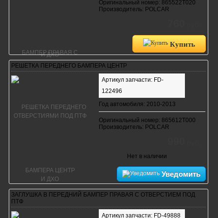
Оригинальный номер: 865522T020
Производитель: POLCAR
760
руб.
Купить
РЕШЕТКА ПЕРЕДНЕГО БАМПЕРА ЦЕНТР
Артикул запчасти: FD-
122496
Год автомобиля: 2010-2013
Оригинальный номер: 865612T000
Производитель: POLCAR
990
руб.
Нет в наличии
Уведомить
ЗАГЛУШКА В ПЕРЕДНИЙ БАМПЕР ПРАВАЯ С ОТВЕРСТИЕМ ПОД
ПТФ
Артикул запчасти: FD-49888