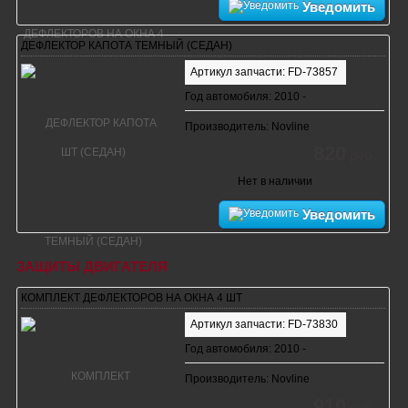
Уведомить
ДЕФЛЕКТОР КАПОТА ТЕМНЫЙ (СЕДАН)
Артикул запчасти: FD-73857
Год автомобиля: 2010 -
Производитель: Novline
820
руб.
Нет в наличии
Уведомить
ЗАЩИТЫ ДВИГАТЕЛЯ
КОМПЛЕКТ ДЕФЛЕКТОРОВ НА ОКНА 4 ШТ
Артикул запчасти: FD-73830
Год автомобиля: 2010 -
Производитель: Novline
910
руб.