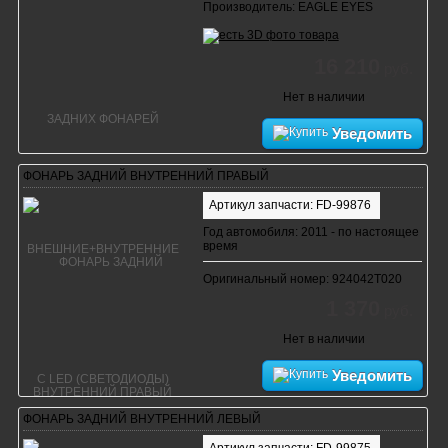
Производитель: EAGLE EYES
16 210
руб.
Нет в наличии
Уведомить
ФОНАРЬ ЗАДНИЙ ВНУТРЕННИЙ ПРАВЫЙ
Артикул запчасти: FD-99876
Год автомобиля: 2011 - по настоящее
время
Оригинальный номер: 924042T020
1 370
руб.
Нет в наличии
Уведомить
ФОНАРЬ ЗАДНИЙ ВНУТРЕННИЙ ЛЕВЫЙ
Артикул запчасти: FD-99875