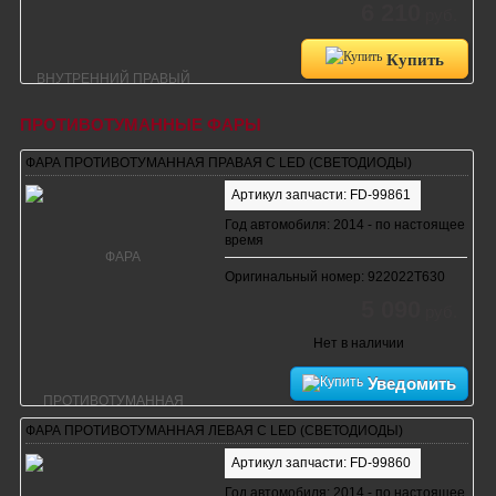
6 210
руб.
Купить
ПРОТИВОТУМАННЫЕ ФАРЫ
ФАРА ПРОТИВОТУМАННАЯ ПРАВАЯ С LED (СВЕТОДИОДЫ)
Артикул запчасти: FD-99861
Год автомобиля: 2014 - по настоящее
время
Оригинальный номер: 922022T630
5 090
руб.
Нет в наличии
Уведомить
ФАРА ПРОТИВОТУМАННАЯ ЛЕВАЯ С LED (СВЕТОДИОДЫ)
Артикул запчасти: FD-99860
Год автомобиля: 2014 - по настоящее