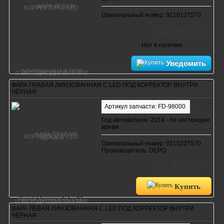
Оригинальный номер: 921012T570
15 360
руб.
Нет в наличии
Уведомить
ФАРА ПРАВАЯ ЛИНЗОВАННАЯ С LED ПОД КОРРЕКТОР ВНУТРИ
ЧЁРНАЯ
Артикул запчасти: FD-98000
Год автомобиля: 2014 - по настоящее
время
Оригинальный номер: 921022T570
Производитель: DEPO
27 630
руб.
Купить
ФАРА ЛЕВАЯ ЛИНЗОВАННАЯ С LED ПОД КОРРЕКТОР ВНУТРИ
ЧЁРНАЯ