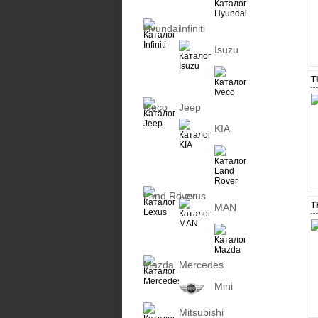
Hyundai
Infiniti
Isuzu
Т
Iveco
Jeep
KIA
Land Rover
Lexus
Т
MAN
Mazda
Mercedes
Mini
Mitsubishi