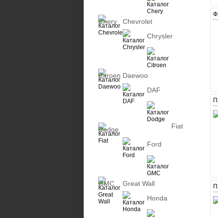
Ф
Chery
Chevrolet
Chrysler
Citroen
Daewoo
DAF
П
Fiat
Dodge
Ford
GMC
Great Wall
П
Honda