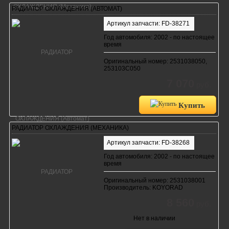
РАДИАТОР ОХЛАЖДЕНИЯ (АВТОМАТ)
Артикул запчасти: FD-38271
Год автомобиля: 2002 - по настоящее
время
Оригинальный номер: 2531038050,
253103C050
7 070
руб.
Купить
РАДИАТОР ОХЛАЖДЕНИЯ (МЕХАНИКА)
Артикул запчасти: FD-38268
Год автомобиля: 2002 - по настоящее
время
Оригинальный номер: 2531038001
Производитель: KOYORAD
8 560
руб.
Нет в наличии