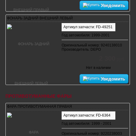
Уведомить
ФОНАРЬ ЗАДНИЙ ВНЕШНИЙ ЛЕВЫЙ
Артикул запчасти: FD-49251
Год автомобиля: 1999-2001
Оригинальный номер: 9240138010
Производитель: DEPO
2 300
руб.
Нет в наличии
Уведомить
ПРОТИВОТУМАННЫЕ ФАРЫ
ФАРА ПРОТИВОТУМАННАЯ ПРАВАЯ
Артикул запчасти: FD-6364
Год автомобиля: 1999 - 2001
Оригинальный номер: 9220238003