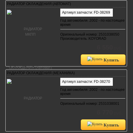
РАДИАТОР ОХЛАЖДЕНИЯ (АВТОМАТ)
Артикул запчасти: FD-38269
Год автомобиля: 2002 - по настоящее
время
Оригинальный номер: 2531038050
Производитель: KOYORAD
6 550
руб.
Купить
РАДИАТОР ОХЛАЖДЕНИЯ (МЕХАНИКА)
Артикул запчасти: FD-38270
Год автомобиля: 2002 - по настоящее
время
Оригинальный номер: 2531038001
6 770
руб.
Купить