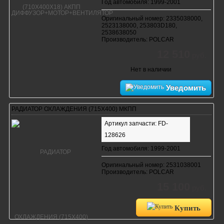
Год автомобиля: 1999-2001
Оригинальный номер: 2335038000,
2523138000, 253803D180,
2538638050
Производитель: POLCAR
12 510
руб.
Нет в наличии
Уведомить
РАДИАТОР ОХЛАЖДЕНИЯ (715Х400) МКПП
Артикул запчасти: FD-
128626
Год автомобиля: 1999-2001
Оригинальный номер: 2531038001
Производитель: POLCAR
15 100
руб.
Купить