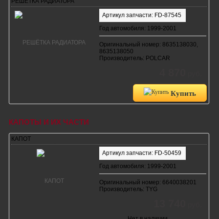
РЕШЁТКА РАДИАТОРА
Артикул запчасти: FD-87545
Год автомобиля: 1999-2001
Оригинальный номер: 8635138030,
8635138050
Производитель: POLCAR
4 870
руб.
Купить
КАПОТЫ И ИХ ЧАСТИ
КАПОТ
Артикул запчасти: FD-50459
Год автомобиля: 1999-2001
Оригинальный номер: 6640038201
Производитель: TYG
13 740
руб.
Нет в наличии