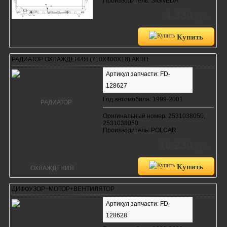
Производитель: SIGNEDA
4 330
руб.
Купить
РАДИАТОР ОХЛАЖДЕНИЯ (710Х400Х18) АКПП
Артикул запчасти: FD-
128627
Год автомобиля: 1999-2001
Оригинальный номер: 2531038050,
2531038050
Производитель: POLCAR
10 230
руб.
Купить
ДИФФУЗОР+МОТОР+ВЕНТИЛЯТОР
Артикул запчасти: FD-
128628