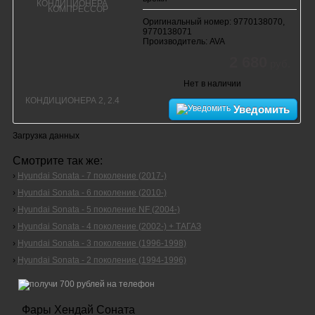
Оригинальный номер: 9770138070,
9770138071
Производитель: AVA
2 680
руб.
Нет в наличии
Уведомить
Загрузка данных
Смотрите так же:
›
Hyundai Sonata - 7 поколение (2017-)
›
Hyundai Sonata - 6 поколение (2010-)
›
Hyundai Sonata - 5 поколение NF (2004-)
›
Hyundai Sonata - 4 поколение (2002-) + ТАГАЗ
›
Hyundai Sonata - 3 поколение (1996-1998)
›
Hyundai Sonata - 2 поколение (1994-1996)
Фары Хендай Соната