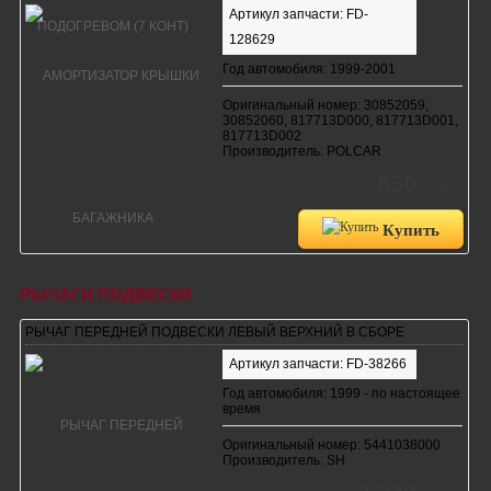
Артикул запчасти: FD-
128629
Год автомобиля: 1999-2001
Оригинальный номер: 30852059,
30852060, 817713D000, 817713D001,
817713D002
Производитель: POLCAR
850
руб.
Купить
РЫЧАГИ ПОДВЕСКИ
РЫЧАГ ПЕРЕДНЕЙ ПОДВЕСКИ ЛЕВЫЙ ВЕРХНИЙ В СБОРЕ
Артикул запчасти: FD-38266
Год автомобиля: 1999 - по настоящее
время
Оригинальный номер: 5441038000
Производитель: SH