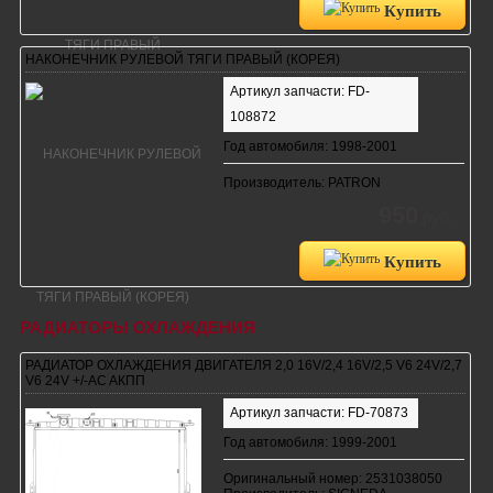
Купить
НАКОНЕЧНИК РУЛЕВОЙ ТЯГИ ПРАВЫЙ (КОРЕЯ)
Артикул запчасти: FD-
108872
Год автомобиля: 1998-2001
Производитель: PATRON
950
руб.
Купить
РАДИАТОРЫ ОХЛАЖДЕНИЯ
РАДИАТОР ОХЛАЖДЕНИЯ ДВИГАТЕЛЯ 2,0 16V/2,4 16V/2,5 V6 24V/2,7
V6 24V +/-AC AКПП
Артикул запчасти: FD-70873
Год автомобиля: 1999-2001
Оригинальный номер: 2531038050