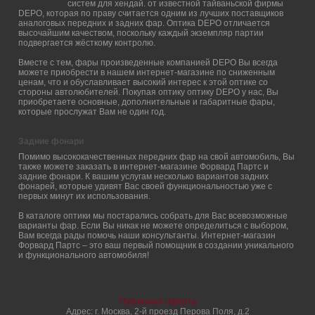
систем для хендай. от известной тайваньской фирмы
DEPO, которая по праву считается одним из лучших поставщиков
аналоговых передних и задних фар. Оптика DEPO отличается
высочайшим качеством, поскольку каждый экземпляр партии
подвергается жёсткому контролю.
Вместе с тем, фары произведенные компанией DEPO Вы всегда
можете приобрести в нашем интернет-магазине по сниженным
ценам, что и обуславливает высокий интерес к этой оптике со
стороны автолюбителей. Покупая оптику оптику DEPO у нас, Вы
приобретаете основные, дополнительные и габаритные фары,
которые прослужат Вам не один год.
Задние фонари
Помимо высококачественных передних фар на свой автомобиль, Вы
также можете заказать в интернет-магазине Форвард Партс и
задние фонари. К вашим услугам несколько вариантов задних
фонарей, которые удивят Вас своей функциональностью уже с
первых минут их использования.
В каталоге оптики мы постарались собрать для Вас всевозможные
варианты фар. Если Вы никак не можете определиться с выбором,
Вам всегда рады помочь наши консультанты. Интернет-магазин
Форвард Партс – это ваш первый помощник в создании уникального
и функционального автомобиля!
Публичная оферта
Адрес: г. Москва, 2-й проезд Перова Поля, д.2