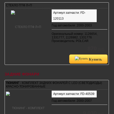
СТЕКЛО ПТФ Л=П
Артикул запчасти: FD-
120113
Год автомобиля: 2000-2003
Оригинальный номер: 1126654,
1331777, 1126982, 1331776
Производитель: POLCAR
870
руб.
Купить
ЗАДНИЕ ФОНАРИ
ТЮНИНГ
- КОМПЛЕКТ ЗАДНИХ ФОНАРЕЙ С LED (СВЕТОДИОДЫ)
КРАСНО-ТОНИРОВАННЫЕ
Артикул запчасти: FD-40539
Год автомобиля: 2000-2007
9 030
руб.