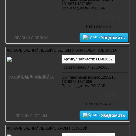
1319871 1371852
Производитель: POLCAR
4 170
руб.
Нет в наличии
Уведомить
ФОНАРЬ ЗАДНИЙ ЛЕВЫЙ С БЕЛЫМ УКАЗАТЕЛЕМ ПОВОРОТА
Артикул запчасти: FD-83632
Год автомобиля: 2000-2005
Оригинальный номер: 1255216
1319872 1371859
Производитель: POLCAR
3 500
руб.
Нет в наличии
Уведомить
ФОНАРЬ ЗАДНИЙ ЛЕВЫЙ С ХРОМ ПОЛОСОЙ