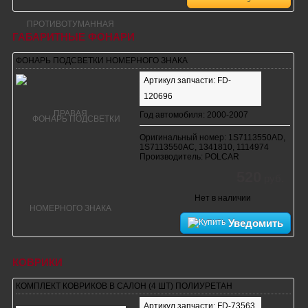
ГАБАРИТНЫЕ ФОНАРИ
ФОНАРЬ ПОДСВЕТКИ НОМЕРНОГО ЗНАКА
Артикул запчасти: FD-
120696
Год автомобиля: 2000-2007
Оригинальный номер: 1S7113550AD,
1S7113550AC, 1341810, 1114974
Производитель: POLCAR
520
руб.
Нет в наличии
Уведомить
КОВРИКИ
КОМПЛЕКТ КОВРИКОВ В САЛОН (4 ШТ) ПОЛИУРЕТАН
Артикул запчасти: FD-73563