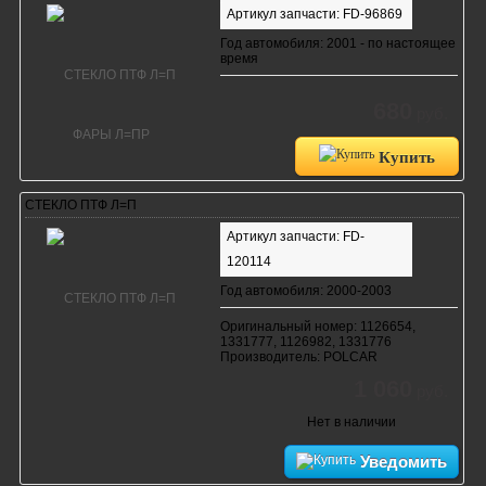
Артикул запчасти: FD-96869
Год автомобиля: 2001 - по настоящее
время
680
руб.
Купить
СТЕКЛО ПТФ Л=П
Артикул запчасти: FD-
120114
Год автомобиля: 2000-2003
Оригинальный номер: 1126654,
1331777, 1126982, 1331776
Производитель: POLCAR
1 060
руб.
Нет в наличии
Уведомить