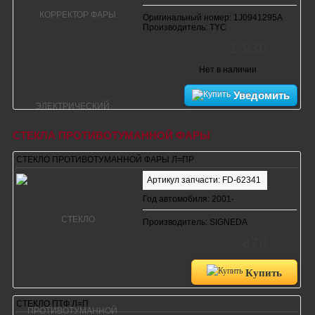
Оригинальный номер: 1J0941295A
Производитель: TYC
1 930
руб.
Нет в наличии
Уведомить
СТЕКЛА ПРОТИВОТУМАННОЙ ФАРЫ
СТЕКЛО ПРОТИВОТУМАННОЙ ФАРЫ Л=ПР
Артикул запчасти: FD-62341
Год автомобиля: 2001-
Производитель: SIGNEDA
870
руб.
Купить
СТЕКЛО ПТФ Л=П