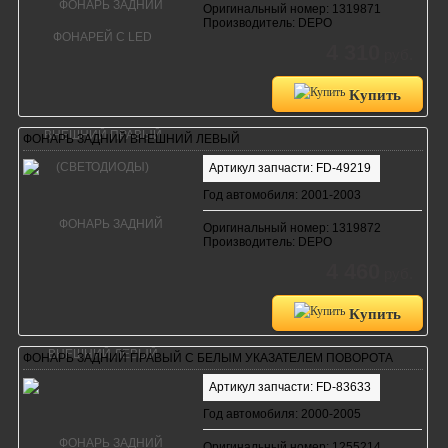
Оригинальный номер: 1319871
Производитель: DEPO
4 310
руб.
Купить
ФОНАРЬ ЗАДНИЙ ВНЕШНИЙ ЛЕВЫЙ
Артикул запчасти: FD-49219
Год автомобиля: 2001-2003
Оригинальный номер: 1319872
Производитель: DEPO
4 460
руб.
Купить
ФОНАРЬ ЗАДНИЙ ПРАВЫЙ С БЕЛЫМ УКАЗАТЕЛЕМ ПОВОРОТА
Артикул запчасти: FD-83633
Год автомобиля: 2000-2005
Оригинальный номер: 1255214