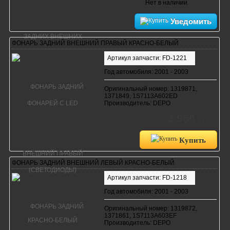
Нет в наличии
Уведомить
ФОНАРЬ ЗАДНИЙ ВНЕШНИЙ ПРАВЫЙ КРАСНО-БЕЛЫЙ
Артикул запчасти: FD-1221
Год автомобиля: 2001 - 2003
Оригинальный номер: 1319871,
1371849, 1S7113A602ED
Производитель: DEPO
3 950
руб.
Купить
ФОНАРЬ ЗАДНИЙ ВНЕШНИЙ ЛЕВЫЙ КРАСНО-БЕЛЫЙ
Артикул запчасти: FD-1218
Год автомобиля: 2001 - 2003
Оригинальный номер: 1319872,
1371861, 1S7113A603EF
Производитель: DEPO