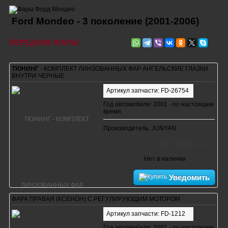
Ford Mondeo - 3 поколение (2001-2006)
ПЕРЕДНИЕ ФАРЫ
ТЮНИНГ
- КОМПЛЕКТ ЛИНЗОВАННЫХ ФАР АНГЕЛЬСКИЕ ГЛАЗКИ
ВНУТРИ ЧЕРНЫЕ
Артикул запчасти: FD-26754
Год автомобиля: 2001 - по настоящее
время
Производитель: JUNYAN
30 950
руб.
Нет в наличии
Уведомить
ФАРА ПРАВАЯ (КСЕНОН) С РЕГУЛИРУЮЩИМ МОТОРОМ
Артикул запчасти: FD-1212
Год автомобиля: 2001 - по настоящее