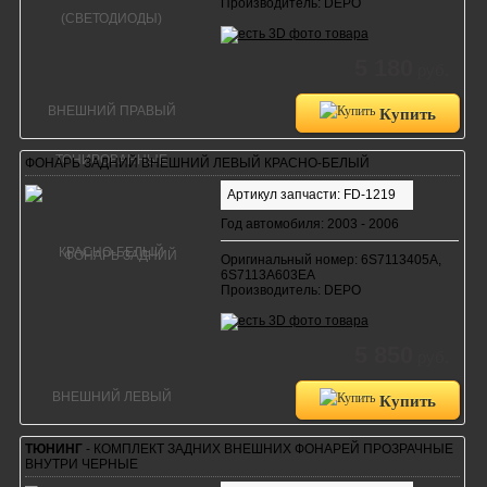
Производитель: DEPO
5 180
руб.
Купить
ФОНАРЬ ЗАДНИЙ ВНЕШНИЙ ЛЕВЫЙ КРАСНО-БЕЛЫЙ
Артикул запчасти: FD-1219
Год автомобиля: 2003 - 2006
Оригинальный номер: 6S7113405A,
6S7113A603EA
Производитель: DEPO
5 850
руб.
Купить
ТЮНИНГ
- КОМПЛЕКТ ЗАДНИХ ВНЕШНИХ ФОНАРЕЙ ПРОЗРАЧНЫЕ
ВНУТРИ ЧЕРНЫЕ