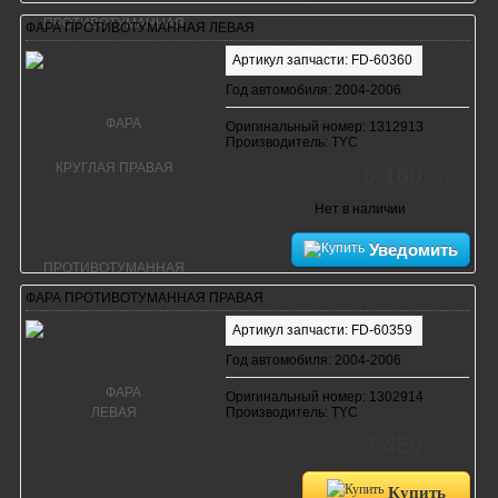
ФАРА ПРОТИВОТУМАННАЯ ЛЕВАЯ
Артикул запчасти: FD-60360
Год автомобиля: 2004-2006
Оригинальный номер: 1312913
Производитель: TYC
5 180
руб.
Нет в наличии
Уведомить
ФАРА ПРОТИВОТУМАННАЯ ПРАВАЯ
Артикул запчасти: FD-60359
Год автомобиля: 2004-2006
Оригинальный номер: 1302914
Производитель: TYC
3 450
руб.
Купить