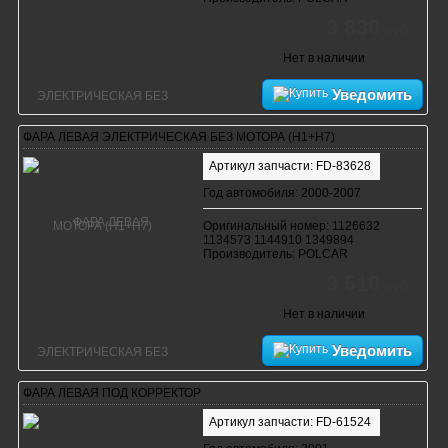
3 830
руб.
Нет в наличии
Уведомить
ФАРА ЛЕВАЯ ЭЛЕКТРИЧЕСКАЯ БЕЗ МОТОРА (H1+H7)
Артикул запчасти: FD-83628
Год автомобиля: 2000-2007
Оригинальный номер: 1126632
1134573 1144910 1349894
Производитель: POLCAR
3 510
руб.
Нет в наличии
Уведомить
ФАРА ЛЕВАЯ ПОД КОРРЕКТОР
Артикул запчасти: FD-61524