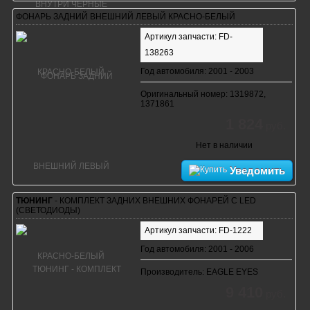
ФОНАРЬ ЗАДНИЙ ВНЕШНИЙ ЛЕВЫЙ КРАСНО-БЕЛЫЙ
Артикул запчасти: FD-
138263
Год автомобиля: 2001 - 2003
Оригинальный номер: 1319872,
1371861
1 824
руб.
Нет в наличии
Уведомить
ТЮНИНГ
- КОМПЛЕКТ ЗАДНИХ ВНЕШНИХ ФОНАРЕЙ С LED
(СВЕТОДИОДЫ)
Артикул запчасти: FD-1222
Год автомобиля: 2001 - 2006
Производитель: EAGLE EYES
9 410
руб.