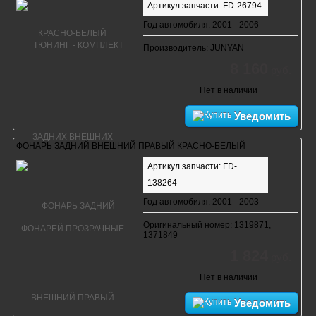
Артикул запчасти: FD-26794
Год автомобиля: 2001 - 2006
Производитель: JUNYAN
8 160
руб.
Нет в наличии
Уведомить
ФОНАРЬ ЗАДНИЙ ВНЕШНИЙ ПРАВЫЙ КРАСНО-БЕЛЫЙ
Артикул запчасти: FD-
138264
Год автомобиля: 2001 - 2003
Оригинальный номер: 1319871,
1371849
1 824
руб.
Нет в наличии
Уведомить