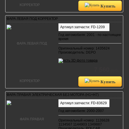
Купить
ФАРА ЛЕВАЯ ПОД КОРРЕКТОР
Артикул запчасти: FD-1209
Год автомобиля: 2001 - по настоящее
время
Оригинальный номер: 1435624
Производитель: DEPO
7 560
руб.
Купить
ФАРА ПРАВАЯ ЭЛЕКТРИЧЕСКАЯ БЕЗ МОТОРА (H1+H7)
Артикул запчасти: FD-83629
Год автомобиля: 2000-2007
Оригинальный номер: 1126628
1134567 1144903 1349887
Производитель: POLCAR