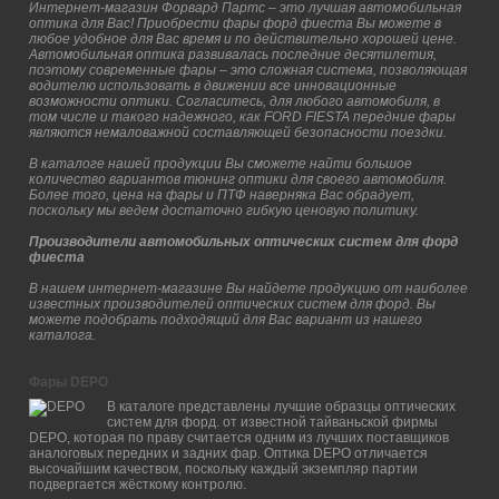
Интернет-магазин Форвард Партс – это лучшая автомобильная
оптика для Вас! Приобрести фары форд фиеста Вы можете в
любое удобное для Вас время и по действительно хорошей цене.
Автомобильная оптика развивалась последние десятилетия,
поэтому современные фары – это сложная система, позволяющая
водителю использовать в движении все инновационные
возможности оптики. Согласитесь, для любого автомобиля, в
том числе и такого надежного, как FORD FIESTA передние фары
являются немаловажной составляющей безопасности поездки.
В каталоге нашей продукции Вы сможете найти большое
количество вариантов тюнинг оптики для своего автомобиля.
Более того, цена на фары и ПТФ наверняка Вас обрадует,
поскольку мы ведем достаточно гибкую ценовую политику.
Производители автомобильных оптических систем для форд
фиеста
В нашем интернет-магазине Вы найдете продукцию от наиболее
известных производителей оптических систем для форд. Вы
можете подобрать подходящий для Вас вариант из нашего
каталога.
Фары DEPO
В каталоге представлены лучшие образцы оптических
систем для форд. от известной тайваньской фирмы
DEPO, которая по праву считается одним из лучших поставщиков
аналоговых передних и задних фар. Оптика DEPO отличается
высочайшим качеством, поскольку каждый экземпляр партии
подвергается жёсткому контролю.