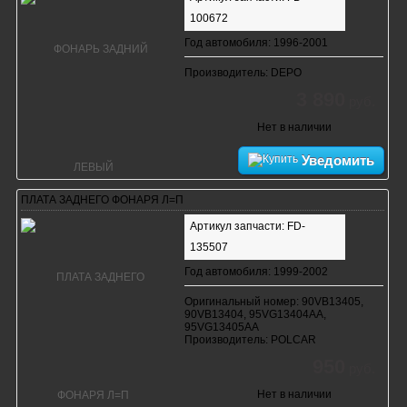
100672
Год автомобиля: 1996-2001
Производитель: DEPO
3 890
руб.
Нет в наличии
Уведомить
ПЛАТА ЗАДНЕГО ФОНАРЯ Л=П
Артикул запчасти: FD-
135507
Год автомобиля: 1999-2002
Оригинальный номер: 90VB13405,
90VB13404, 95VG13404AA,
95VG13405AA
Производитель: POLCAR
950
руб.
Нет в наличии