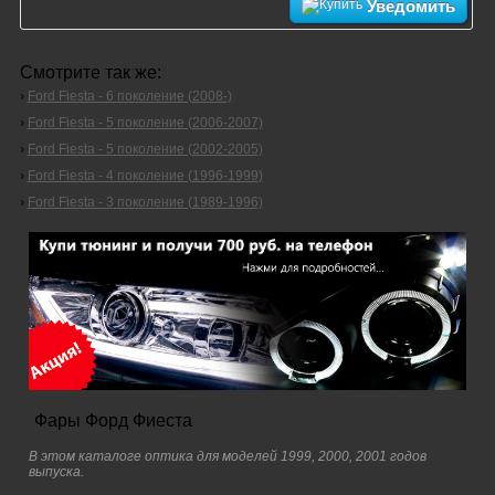
Уведомить
Смотрите так же:
›
Ford Fiesta - 6 поколение (2008-)
›
Ford Fiesta - 5 поколение (2006-2007)
›
Ford Fiesta - 5 поколение (2002-2005)
›
Ford Fiesta - 4 поколение (1996-1999)
›
Ford Fiesta - 3 поколение (1989-1996)
Фары Форд Фиеста
В этом каталоге оптика для моделей 1999, 2000, 2001 годов
выпуска.