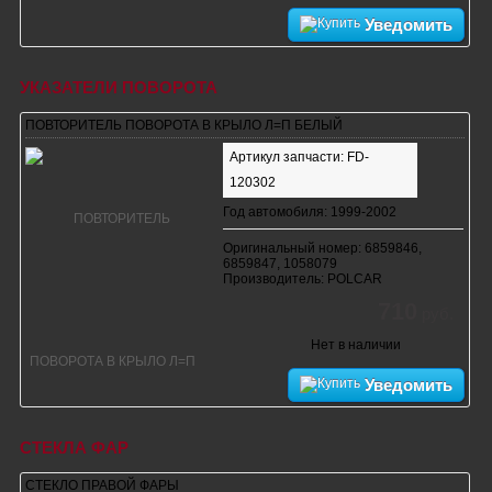
Уведомить
УКАЗАТЕЛИ ПОВОРОТА
ПОВТОРИТЕЛЬ ПОВОРОТА В КРЫЛО Л=П БЕЛЫЙ
Артикул запчасти: FD-
120302
Год автомобиля: 1999-2002
Оригинальный номер: 6859846,
6859847, 1058079
Производитель: POLCAR
710
руб.
Нет в наличии
Уведомить
СТЕКЛА ФАР
СТЕКЛО ПРАВОЙ ФАРЫ