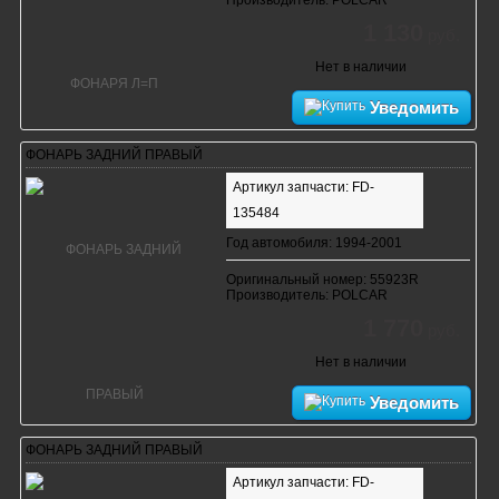
1 130
руб.
Нет в наличии
Уведомить
ФОНАРЬ ЗАДНИЙ ПРАВЫЙ
Артикул запчасти: FD-
135484
Год автомобиля: 1994-2001
Оригинальный номер: 55923R
Производитель: POLCAR
1 770
руб.
Нет в наличии
Уведомить
ФОНАРЬ ЗАДНИЙ ПРАВЫЙ
Артикул запчасти: FD-