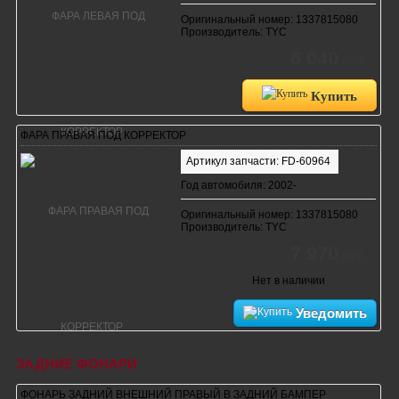
Оригинальный номер: 1337815080
Производитель: TYC
6 040
руб.
Купить
ФАРА ПРАВАЯ ПОД КОРРЕКТОР
Артикул запчасти: FD-60964
Год автомобиля: 2002-
Оригинальный номер: 1337815080
Производитель: TYC
7 970
руб.
Нет в наличии
Уведомить
ЗАДНИЕ ФОНАРИ
ФОНАРЬ ЗАДНИЙ ВНЕШНИЙ ПРАВЫЙ В ЗАДНИЙ БАМПЕР