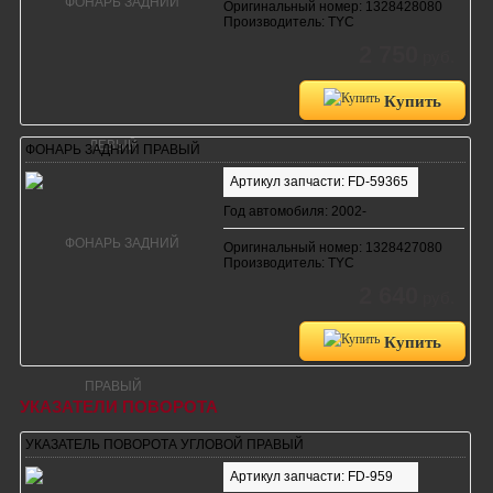
Оригинальный номер: 1328428080
Производитель: TYC
2 750
руб.
Купить
ФОНАРЬ ЗАДНИЙ ПРАВЫЙ
Артикул запчасти: FD-59365
Год автомобиля: 2002-
Оригинальный номер: 1328427080
Производитель: TYC
2 640
руб.
Купить
УКАЗАТЕЛИ ПОВОРОТА
УКАЗАТЕЛЬ ПОВОРОТА УГЛОВОЙ ПРАВЫЙ
Артикул запчасти: FD-959