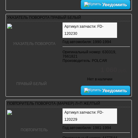
Уведомить
УКАЗАТЕЛЬ ПОВОРОТА ПРАВЫЙ БЕЛЫЙ
Артикул запчасти: FD-
120230
Год автомобиля: 1990-1994
Оригинальный номер: 630319,
7661821
Производитель: POLCAR
1 060
руб.
Нет в наличии
Уведомить
ПОВТОРИТЕЛЬ ПОВОРОТА (МАРКЕР) Л=П ЖЕЛТЫЙ
Артикул запчасти: FD-
120229
Год автомобиля: 1981-1994