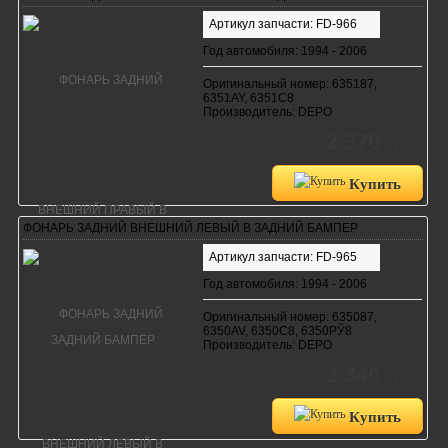
Артикул запчасти: FD-966
Год автомобиля: 1994 - 2006
Оригинальный номер: 635187,
6351AY, 6351C8
Производитель: DEPO
2 370
руб.
Купить
ФОНАРЬ ЗАДНИЙ ВНЕШНИЙ ЛЕВЫЙ В ЗАДНИЙ БАМПЕР
Артикул запчасти: FD-965
Год автомобиля: 1994 - 2006
Оригинальный номер: 635087,
6350AV, 6350C8, 6350РЎ8
Производитель: DEPO
2 340
руб.
Купить