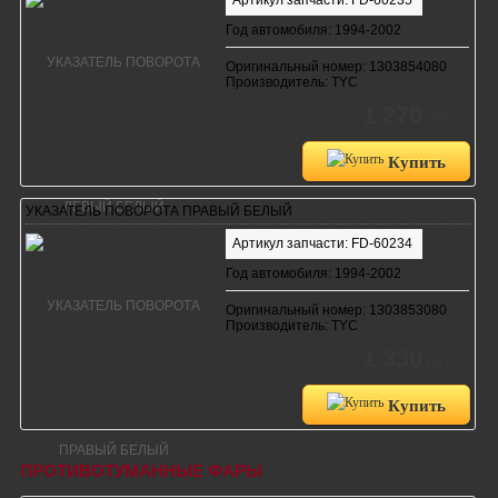
Год автомобиля: 1994-2002
Оригинальный номер: 1303854080
Производитель: TYC
1 270
руб.
Купить
УКАЗАТЕЛЬ ПОВОРОТА ПРАВЫЙ БЕЛЫЙ
Артикул запчасти: FD-60234
Год автомобиля: 1994-2002
Оригинальный номер: 1303853080
Производитель: TYC
1 330
руб.
Купить
ПРОТИВОТУМАННЫЕ ФАРЫ