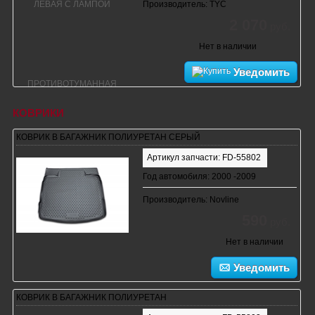
Производитель: TYC
2 070
руб.
Нет в наличии
Уведомить
КОВРИКИ
КОВРИК В БАГАЖНИК ПОЛИУРЕТАН СЕРЫЙ
Артикул запчасти: FD-55802
Год автомобиля: 2000 -2009
Производитель: Novline
590
руб.
Нет в наличии
Уведомить
КОВРИК В БАГАЖНИК ПОЛИУРЕТАН