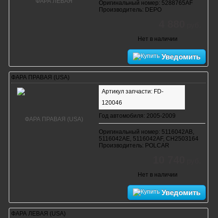
Оригинальный номер: 5288765AF
Производитель: DEPO
4 880
руб.
Нет в наличии
Уведомить
ФАРА ПРАВАЯ (USA)
Артикул запчасти: FD-
120046
Год автомобиля: 2005-2009
Оригинальный номер: 5116042AB,
5116042AE, 5116042AF, CH2503164
Производитель: POLCAR
10 740
руб.
Нет в наличии
Уведомить
ФАРА ЛЕВАЯ (USA)