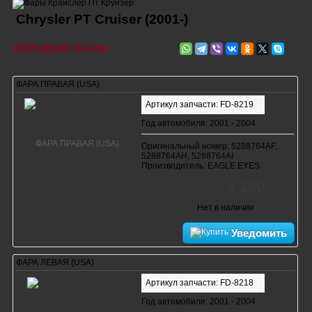
Chrysler PT Cruiser (2001-)
ПЕРЕДНИЕ ФАРЫ
ФАРА ПРАВАЯ (USA)
Артикул запчасти: FD-8219
Год автомобиля: 2001 - 2004
Оригинальный номер: 5288764AF,
5288764AH, 5288764AI
Производитель: EAGLE EYES
3 260
руб.
Нет в наличии
Уведомить
ФАРА ЛЕВАЯ (USA)
Артикул запчасти: FD-8218
Год автомобиля: 2001 - 2004