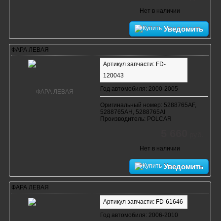
Нет в наличии
Уведомить
ФАРА ЛЕВАЯ
Артикул запчасти: FD-
120043
Год автомобиля: 2000-2005
Оригинальный номер: 5288765AF,
5288765AH, 5288765AI
Производитель: POLCAR
5 660
руб.
Нет в наличии
Уведомить
ФАРА ЛЕВАЯ
Артикул запчасти: FD-61646
Год автомобиля: 2006-2010