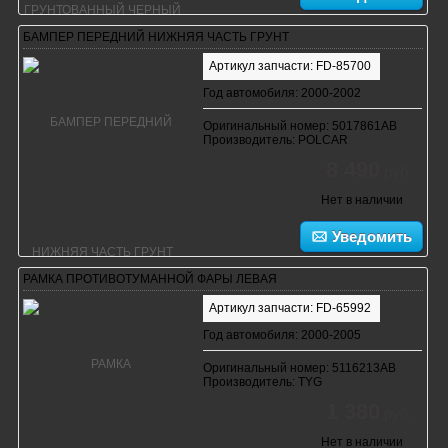
БАМПЕР ПЕРЕДНИЙ НИЖНЯЯ ЧАСТЬ ГРУНТ
Артикул запчасти: FD-85700
Год автомобиля: 2000-2002
Оригинальный номер: 5017861AB
Производитель: POLCAR
8 490
руб.
Нет в наличии
Уведомить
РАМКА ПРОТИВОТУМАННОЙ ФАРЫ ЛЕВАЯ
Артикул запчасти: FD-65992
Год автомобиля: 2000-2005
Оригинальный номер: 5116213AB
Производитель: TYG
1 380
руб.
Нет в наличии