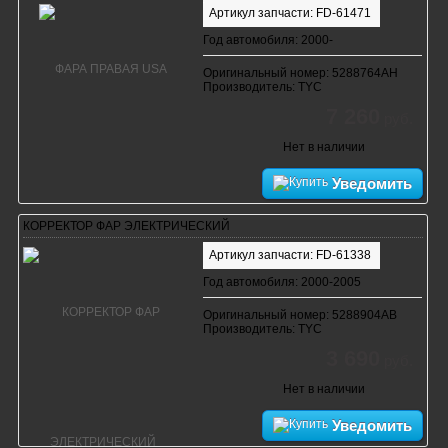
Артикул запчасти: FD-61471
Год автомобиля: 2000-
Оригинальный номер: 5288764AH
Производитель: TYC
7 260
руб.
Нет в наличии
Уведомить
КОРРЕКТОР ФАР ЭЛЕКТРИЧЕСКИЙ
Артикул запчасти: FD-61338
Год автомобиля: 2000-2005
Оригинальный номер: 5288904AB
Производитель: TYC
3 690
руб.
Нет в наличии
Уведомить