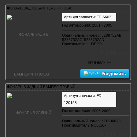
ФОНАРЬ ЗАДН В БАМПЕР Л=П (USA)
Артикул запчасти: FD-6603
Год автомобиля: 2001 - 2005
Оригинальный номер: 5288752AB,
5288752AC, 5288752AD
Производитель: DEPO
2 270
руб.
Нет в наличии
Уведомить
ФОНАРЬ В ЗАДНИЙ БАМПЕР ПРАВЫЙ
Артикул запчасти: FD-
120158
Год автомобиля: 2005-2009
Оригинальный номер: 5116068AD
Производитель: POLCAR
3 130
руб.