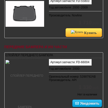
Артикул запчасти: FD-55803
Год автомобиля: 2000 -2009
Производитель: Novline
1 710
руб.
Купить
ПЕРЕДНИЕ БАМПЕРА И ИХ ЧАСТИ
СПОЙЛЕР ПЕРЕДНЕГО БАМПЕРА
Артикул запчасти: FD-66004
Год автомобиля: 2000-
Оригинальный номер: 5288792AB
Производитель: API
1 330
руб.
Нет в наличии
Уведомить