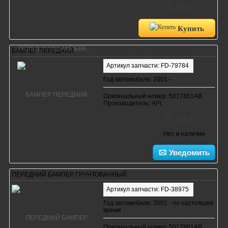
4 980
руб.
Купить
БАМПЕР ПЕРЕДНИЙ
Артикул запчасти: FD-79784
Год автомобиля: 2001 -
Оригинальный номер: 5017861AB
Производитель: API
8 810
руб.
Нет в наличии
Уведомить
ПЕРЕДНИЙ БАМПЕР ГРУНТОВАННЫЙ
Артикул запчасти: FD-38975
Год автомобиля: 2001 - по настоящее
время
Оригинальный номер: 5017861AB