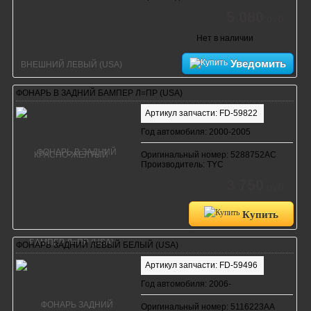
5 080
руб.
Нет в наличии
Уведомить
ФОНАРЬ В ЗАДНИЙ БАМПЕР Л=ПР (USA)
Артикул запчасти: FD-59822
Год автомобиля: 2000-2005
Оригинальный номер: 5288752AC
Производитель: TYC
3 750
руб.
Купить
ФОНАРЬ ЗАДНИЙ ЛЕВЫЙ БЕЛЫЙ (USA)
Артикул запчасти: FD-59496
Год автомобиля: 2006-
Оригинальный номер: 5116223AA