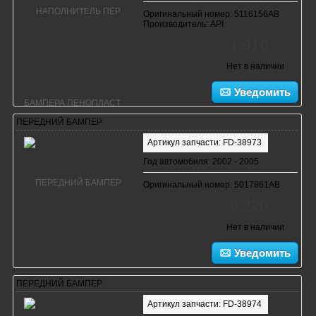
Оригинальный номер: 5116156AB
Производитель: API
1 910
руб.
Нет в наличии
Уведомить
ПЕРЕДНИЙ БАМПЕР
Артикул запчасти: FD-38973
Год автомобиля: 2002 - 2005
Оригинальный номер: 5017861AB
8 220
руб.
Нет в наличии
Уведомить
ПЕРЕДНИЙ БАМПЕР
Артикул запчасти: FD-38974