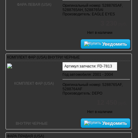
Оригинальный номер: 5288765AF,
5288765AH, 5288765AI
Производитель: EAGLE EYES
3 230
руб.
Нет в наличии
Уведомить
КОМПЛЕКТ ФАР (USA) ВНУТРИ ЧЕРНЫЕ
Артикул запчасти: FD-7813
Год автомобиля: 2001 - 2004
Оригинальный номер: 5288765AF,
5288764AF
Производитель: DEPO
12 450
руб.
Нет в наличии
Уведомить
ФАРА ПРАВАЯ (USA)