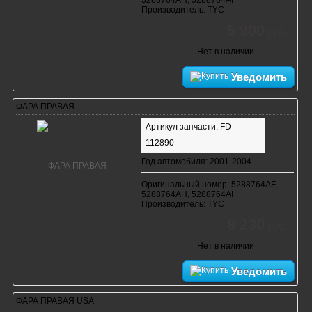
Производитель: TYC
5 900
руб.
Нет в наличии
Уведомить
ФАРА ПРАВАЯ
Артикул запчасти: FD-
112890
Год автомобиля: 2001-2004
Оригинальный номер: 5288764AF,
5288764AH, 5288764AI
Производитель: TYC
8 230
руб.
Нет в наличии
Уведомить
ФАРА ПРАВАЯ USA