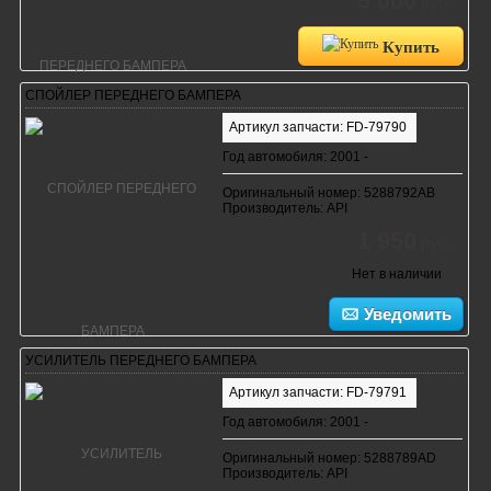
5 000
руб.
Купить
СПОЙЛЕР ПЕРЕДНЕГО БАМПЕРА
Артикул запчасти: FD-79790
Год автомобиля: 2001 -
Оригинальный номер: 5288792AB
Производитель: API
1 950
руб.
Нет в наличии
Уведомить
УСИЛИТЕЛЬ ПЕРЕДНЕГО БАМПЕРА
Артикул запчасти: FD-79791
Год автомобиля: 2001 -
Оригинальный номер: 5288789AD
Производитель: API