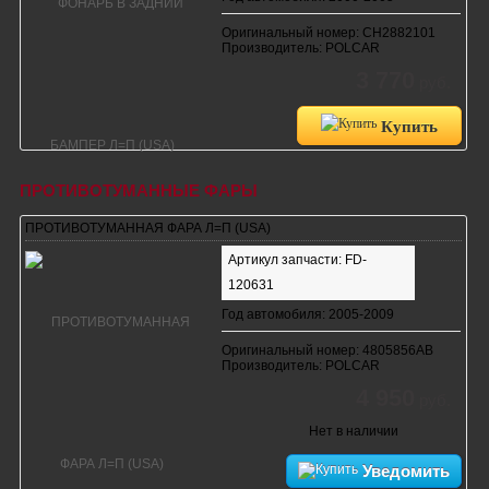
Оригинальный номер: CH2882101
Производитель: POLCAR
3 770
руб.
Купить
ПРОТИВОТУМАННЫЕ ФАРЫ
ПРОТИВОТУМАННАЯ ФАРА Л=П (USA)
Артикул запчасти: FD-
120631
Год автомобиля: 2005-2009
Оригинальный номер: 4805856AB
Производитель: POLCAR
4 950
руб.
Нет в наличии
Уведомить