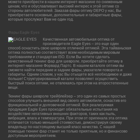
можете приобрести в нашем интернет-магазине по сниженным
ценам, что и обуславливает высокий интерес к этой оптике со
стороны автолюбителей. Заказав фары оптику DEPO у нас, Вы
приобретаете основные, дополнительные и габаритные фары,
которые прослужат Вам не один год.
Фары Eagle Eyes
Качественная автомобильная оптика от
производителя Eagle Eyes – это еще один
способ оснастить свою шевроле отличной оптикой. Эта тайваньская
оптика полностью соответствует всем необходимым мировым
требованиям и стандартам ISO. Если Вы хотите сделать
качественный тюнинг фар для шевроле, приобретайте оптику в
интернет-магазине Форвард Партс. В нашем каталоге оптики вы
сможете найти передние и задние фары, указатели поворота и
габариты. Одним словом, у нас Вы отыщете всё необходимое и даже
больше! Структурированный каталог позволяет осуществить
быстрый поиск оптики, не отвлекаясь при этом на второстепенные
вещи.
Тюнинг фары шевроле трейблейзер – это один из самых простых
способов улучшить внешний вид своего автомобиля, оснастив его
функциональной и долговечной оптикой. Вся реализуемая
продукция Eagle Eyes проходит обязательные испытания на
воздействие негативных внешних факторов, таких как пыль,
вибрация, влага и температура. При этом от оригинала эта оптика
отличается только меньшей стоимостью, демонстрируя своему
владельцу по-настоящему высший класс качества. С нашей
помощью тюнинг фар станет не только приятным, но и финансово
доступным мероприятием.