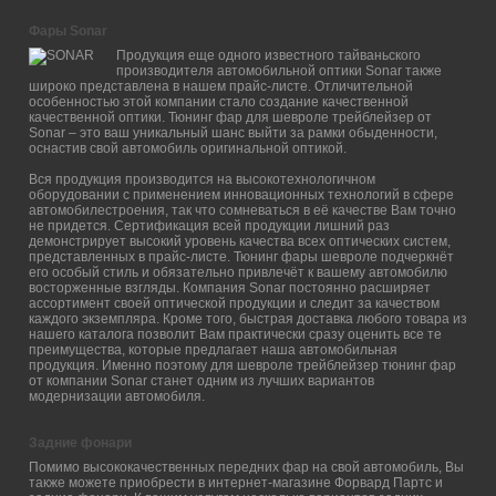
Фары Sonar
Продукция еще одного известного тайваньского
производителя автомобильной оптики Sonar также
широко представлена в нашем прайс-листе. Отличительной
особенностью этой компании стало создание качественной
качественной оптики. Тюнинг фар для шевроле трейблейзер от
Sonar – это ваш уникальный шанс выйти за рамки обыденности,
оснастив свой автомобиль оригинальной оптикой.
Вся продукция производится на высокотехнологичном
оборудовании с применением инновационных технологий в сфере
автомобилестроения, так что сомневаться в её качестве Вам точно
не придется. Сертификация всей продукции лишний раз
демонстрирует высокий уровень качества всех оптических систем,
представленных в прайс-листе. Тюнинг фары шевроле подчеркнёт
его особый стиль и обязательно привлечёт к вашему автомобилю
восторженные взгляды. Компания Sonar постоянно расширяет
ассортимент своей оптической продукции и следит за качеством
каждого экземпляра. Кроме того, быстрая доставка любого товара из
нашего каталога позволит Вам практически сразу оценить все те
преимущества, которые предлагает наша автомобильная
продукция. Именно поэтому для шевроле трейблейзер тюнинг фар
от компании Sonar станет одним из лучших вариантов
модернизации автомобиля.
Задние фонари
Помимо высококачественных передних фар на свой автомобиль, Вы
также можете приобрести в интернет-магазине Форвард Партс и