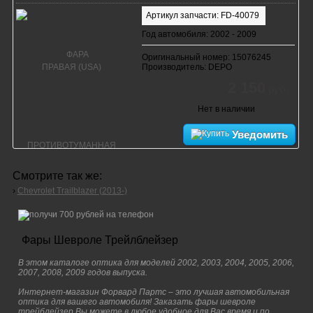
Артикул запчасти: FD-40079
Год автомобиля: 2002 - 2009
Оригинальный номер: 15076245
Производитель: DEPO
2 150
руб.
Нет в наличии
Уведомить
Смотрите так же:
›
Chevrolet Trailblazer (2013-)
Фары Шевроле Трейлблейзер
В этом каталоге оптика для моделей 2002, 2003, 2004, 2005, 2006,
2007, 2008, 2009 годов выпуска.
Интернет-магазин Форвард Партс – это лучшая автомобильная
оптика для вашего автомобиля! Заказать фары шевроле
трейблейзер Вы можете в любое удобное для Вас время и по