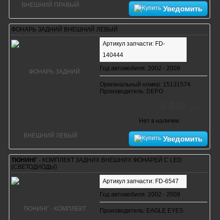
Уведомить
ФОНАРЬ ЗАДНИЙ ВНЕШНИЙ ЛЕВЫЙ
Артикул запчасти: FD-
140444
Год автомобиля: 2002 - 2009
Оригинальный номер: 15131574
Производитель: DEPO
6 840
руб.
Нет в наличии
Уведомить
ТЮНИНГ
- КОМПЛЕКТ ЗАДНИХ ВНЕШНИХ ФОНАРЕЙ С LED
(СВЕТОДИОДЫ)
Артикул запчасти: FD-6547
Год автомобиля: 2002 - 2009
Производитель: EAGLE EYES