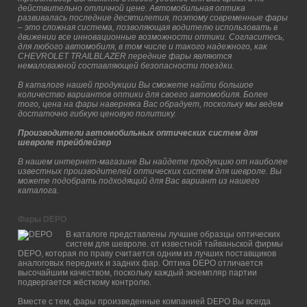
действительно отличной цене. Автомобильная оптика
развивалась последние десятилетия, поэтому современные фары
– это сложная система, позволяющая водителю использовать в
движении все инновационные возможности оптики. Согласитесь,
для любого автомобиля, в том числе и такого надежного, как
CHEVROLET TRAILBLAZER передние фары являются
немаловажной составляющей безопасности поездки.
В каталоге нашей продукции Вы сможете найти большое
количество вариантов оптики для своего автомобиля. Более
того, цена на фары наверняка Вас обрадует, поскольку мы ведем
достаточно гибкую ценовую политику.
Производители автомобильных оптических систем для
шевроле трейблейзер
В нашем интернет-магазине Вы найдете продукцию от наиболее
известных производителей оптических систем для шевроле. Вы
можете подобрать подходящий для Вас вариант из нашего
каталога.
Фары DEPO
В каталоге представлены лучшие образцы оптических
систем для шевроле. от известной тайваньской фирмы
DEPO, которая по праву считается одним из лучших поставщиков
аналоговых передних и задних фар. Оптика DEPO отличается
высочайшим качеством, поскольку каждый экземпляр партии
подвергается жёсткому контролю.
Вместе с тем, фары произведенные компанией DEPO Вы всегда