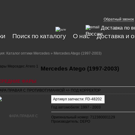
Обратный звонок
Доставка по в
России
ки
Поиск по каталогу
О нас
Доставка и 
ция:
Каталог оптики Mercedes
» Mercedes Atego (1997-2003)
Mercedes Atego (1997-2003)
ЕРЕДНИЕ ФАРЫ
АРА ПРАВАЯ С ПРОТИВОТУМАНКОЙ +/- ПОД КОРРЕКТОР
Артикул запчасти: FD-48202
Год автомобиля: 1997 - 2003
Оригинальный номер: 712380001129
Производитель: DEPO