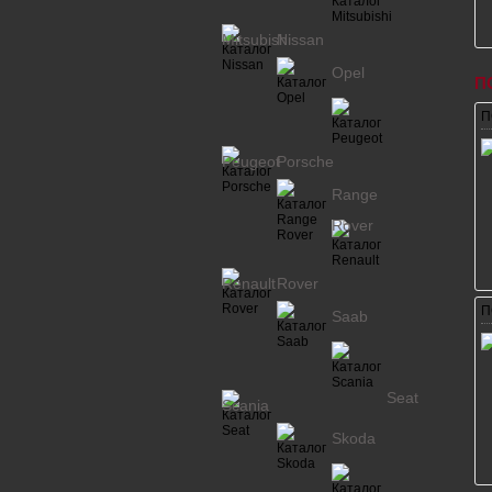
Mitsubishi
Nissan
Opel
П
П
Peugeot
Porsche
Range
Rover
Renault
Rover
П
Saab
Seat
Scania
Skoda