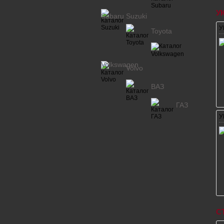
У
Subaru
Suzuki
У
Toyota
Volkswagen
Volvo
ВАЗ
ГАЗ
У
С