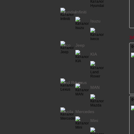
Hyundai
Infiniti
Isuzu
З
Iveco
Jeep
Ф
KIA
Land Rover
Lexus
MAN
Ф
Mazda
Mercedes
Mini