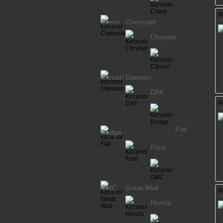
Ф
Chery
Chevrolet
Chrysler
Citroen
Daewoo
DAF
Ф
Fiat
Dodge
Ford
GMC
Great Wall
Ф
Honda