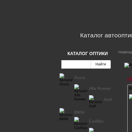
Каталог автоопти
Навига
КАТАЛОГ ОПТИКИ
Acura
П
Alfa Romeo
Ф
Audi
BMW
Cadillac