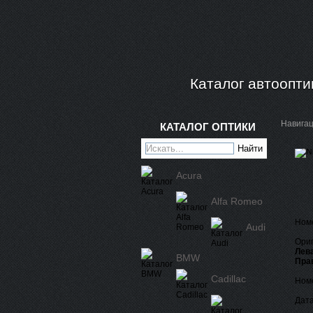
Каталог автоопти
Навига
КАТАЛОГ ОПТИКИ
Acura
Alfa Romeo
Ном
Audi
Ориг
Лева
BMW
Пра
Cadillac
Номе
Дата