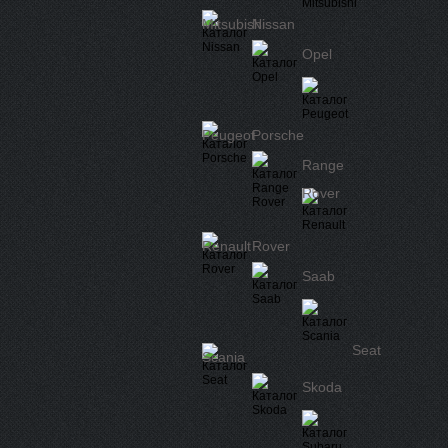
Mitsubishi
Nissan
Opel
Peugeot
Porsche
Range
Rover
Renault
Rover
Saab
Seat
Scania
Skoda