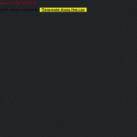
едняя фара NISSAN
реть цены и наличие:
Передняя фара Ниссан