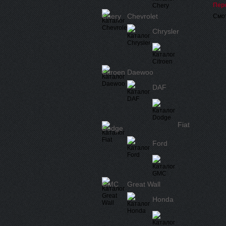
Пер
Chery
Chevrolet
Смот
Chrysler
Citroen
Daewoo
DAF
Fiat
Dodge
Ford
GMC
Great Wall
Honda