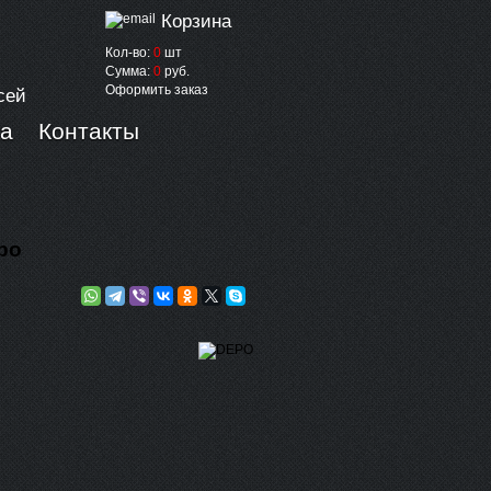
Корзина
Кол-во:
0
шт
Сумма:
0
руб.
Оформить заказ
сей
ка
Контакты
po