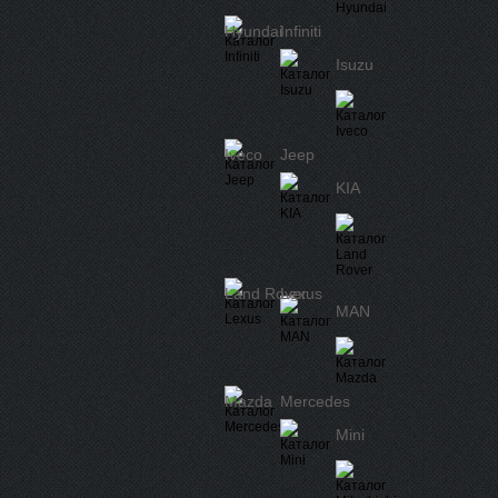
Hyundai
Infiniti
Isuzu
Iveco
Jeep
KIA
Land Rover
Lexus
MAN
Mazda
Mercedes
Mini