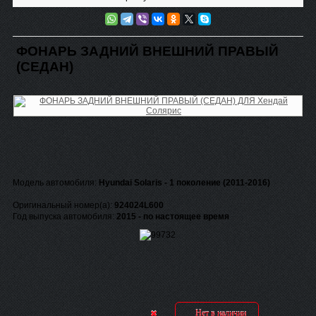
ФОНАРЬ ЗАДНИЙ ВНЕШНИЙ ПРАВЫЙ
(СЕДАН)
Модель автомобиля:
Hyundai Solaris - 1 поколение (2011-2016)
Оригинальный номер(а):
924024L600
Год выпуска автомобиля:
2015 - по настоящее время
Нет в наличии