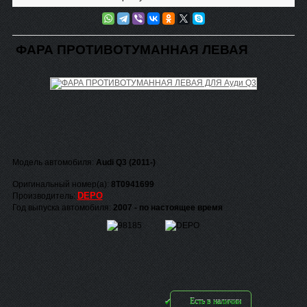
ФАРА ПРОТИВОТУМАННАЯ ЛЕВАЯ
Модель автомобиля:
Audi Q3 (2011-)
Оригинальный номер(а):
8T0941699
DEPO
Производитель:
Год выпуска автомобиля:
2007 - по настоящее время
Есть в наличии