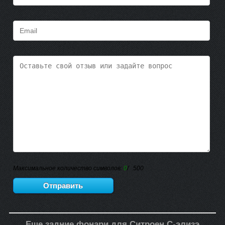
Максимальное количество символов:
0
/ 500
Еще задние фонари для Ситроен С-элизэ