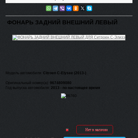
ФОНАРЬ ЗАДНИЙ ВНЕШНИЙ ЛЕВЫЙ
Модель автомобиля:
Citroen C-Elysee (2013-)
Оригинальный номер(а):
9674809080
Год выпуска автомобиля:
2013 - по настоящее время
Нет в наличии