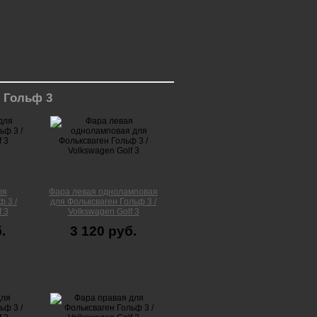
 Гольф 3
ля
Фара левая одноламповая
 3 /
для Фольксваген Гольф 3 /
 3
Volkswagen Golf 3
.
3 120 руб.