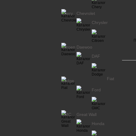
Chery
Chevrolet
Chrysler
П
Citroen
Daewoo
DAF
Fiat
Dodge
Ford
GMC
Great Wall
Honda