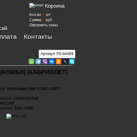
Корзина
Кол-во:
0
шт
Сумма:
0
руб.
Оформить заказ
сей
оплата
Контакты
Артикул: FD-84469
 (КОМБИ) (КАБРИОЛЕТ)
иля:
Volkswagen Golf 3 (1991-1997)
мер(а):
1H6941017AF
POLCAR
омобиля:
1991-1999