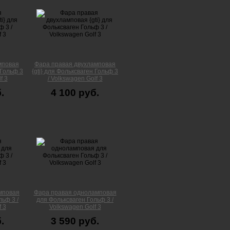
мповая
Фара правая двухламповая
 Гольф 3
{gti} для Фольксваген Гольф 3
f 3
/ Volkswagen Golf 3
.
4 100 руб.
мповая
Фара правая одноламповая
ьф 3 /
для Фольксваген Гольф 3 /
 3
Volkswagen Golf 3
.
3 590 руб.