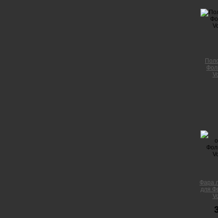
Поло
Фоль
V
Фара 
для Фо
V