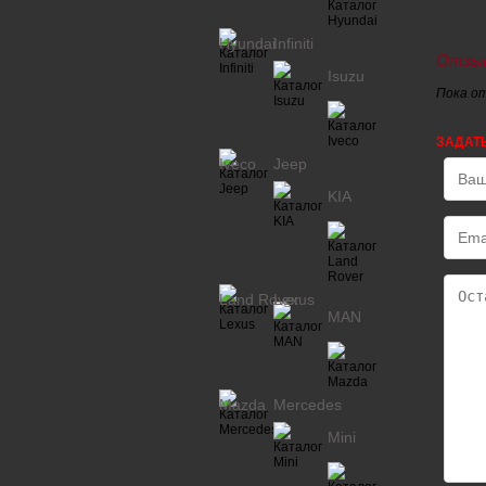
Hyundai
Infiniti
Отзыв
Isuzu
Пока о
ЗАДАТ
Iveco
Jeep
KIA
Land Rover
Lexus
MAN
Mazda
Mercedes
Mini