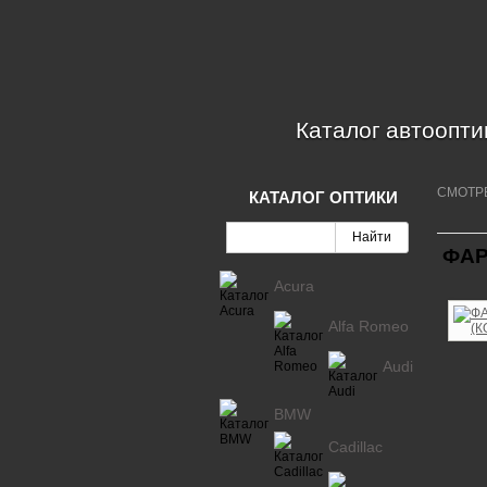
Каталог автоопти
СМОТР
КАТАЛОГ ОПТИКИ
ФАР
Acura
Alfa Romeo
Audi
BMW
Cadillac