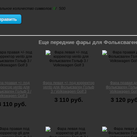
альное количество символов:
0
/ 500
Еще передние фары для Фольксваген
а правая +/- под
Фара левая +/- под корректор
Фара правая д
ректор vento для
vento для Фольксваген Гольф
Фольксваген Гольф
ксваген Гольф 3 /
3 / Volkswagen Golf 3
Volkswagen Golf
olkswagen Golf 3
3 110 руб.
3 120 руб
3 110 руб.