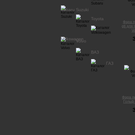
Subaru
Suzuki
Toyota
Фара п
gti для
V
Volkswagen
Volvo
ВАЗ
ГАЗ
Фара л
Гольф 