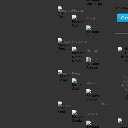
Максим
Mitsubishi
Nissan
Opel
Peugeot
Porsche
Range
Rover
Renault
Rover
Фар
кор
Saab
Фоль
V
Seat
Scania
Skoda