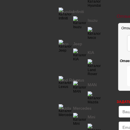
Hyundai
Infiniti
Отзыв
Isuzu
Отзы
Iveco
Jeep
KIA
Отве
Land Rover
Lexus
MAN
ЗАДАТ
Mazda
Mercedes
Mini