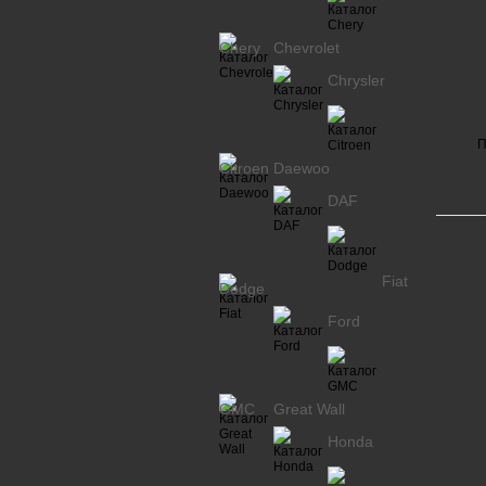
Chery
Chevrolet
Chrysler
П
Citroen
Daewoo
DAF
Fiat
Dodge
Ford
GMC
Great Wall
Honda