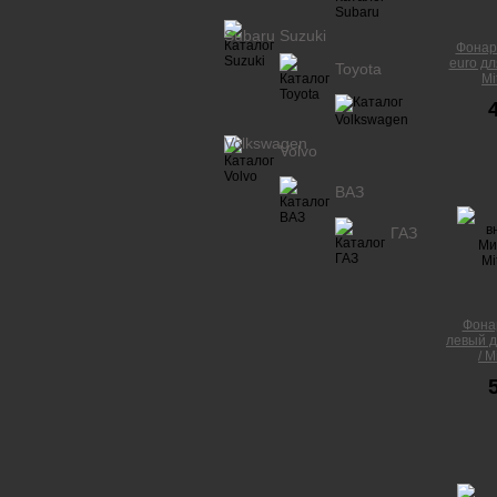
Subaru
Suzuki
Фонар
euro дл
Toyota
Mi
Volkswagen
Volvo
ВАЗ
ГАЗ
Фона
левый д
/ M