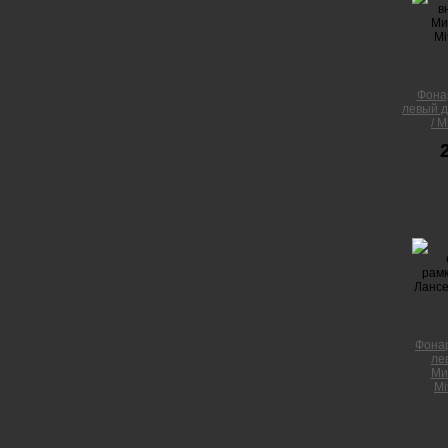
Фона
левый д
/ M
Фонар
ле
Ми
Mi