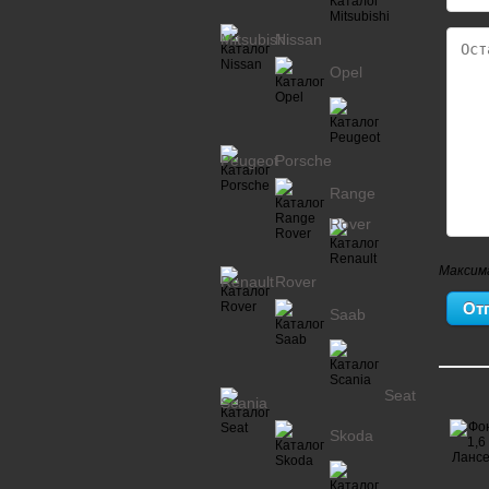
Mitsubishi
Nissan
Opel
Peugeot
Porsche
Range
Rover
Максим
Renault
Rover
Saab
Seat
Scania
Skoda