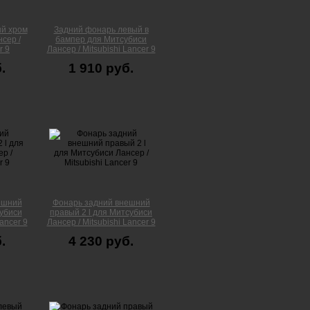
ый хром
Задний фонарь левый в
сер /
бампер для Митсубиси
r 9
Лансер / Mitsubishi Lancer 9
.
1 910 руб.
ешний
Фонарь задний внешний
субиси
правый 2 l для Митсубиси
Lancer 9
Лансер / Mitsubishi Lancer 9
.
4 230 руб.