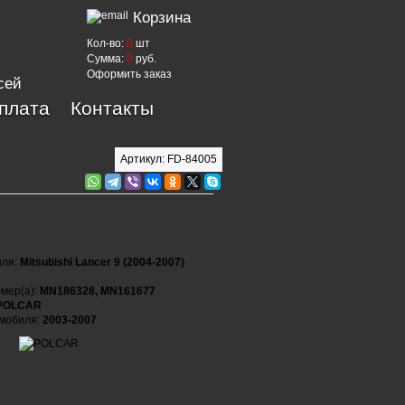
Корзина
Кол-во:
0
шт
Сумма:
0
руб.
Оформить заказ
сей
оплата
Контакты
Артикул: FD-84005
иля:
Mitsubishi Lancer 9 (2004-2007)
мер(а):
MN186328, MN161677
POLCAR
омобиля:
2003-2007