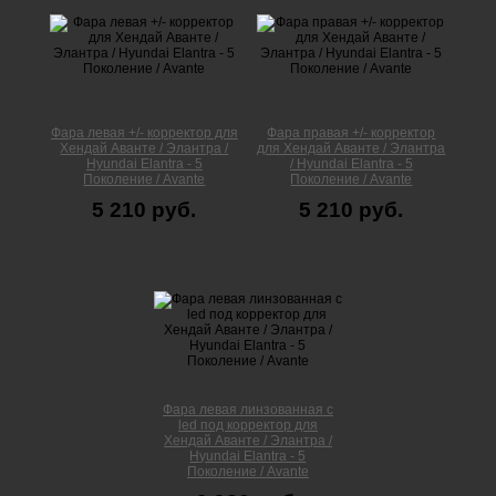
Фара левая +/- корректор для
Фара правая +/- корректор
Хендай Аванте / Элантра /
для Хендай Аванте / Элантра
Hyundai Elantra - 5
/ Hyundai Elantra - 5
Поколение / Avante
Поколение / Avante
5 210 руб.
5 210 руб.
Фара левая линзованная с
led под корректор для
Хендай Аванте / Элантра /
Hyundai Elantra - 5
Поколение / Avante