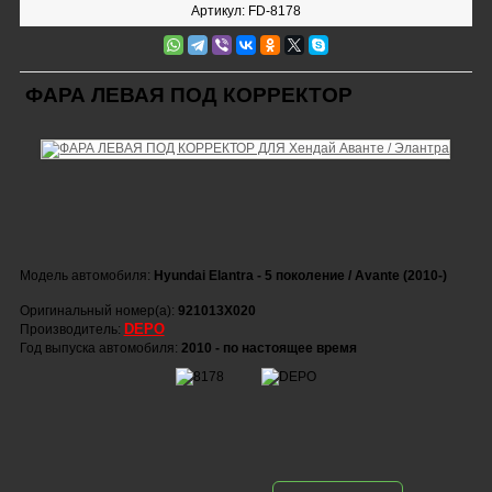
Артикул: FD-8178
ФАРА ЛЕВАЯ ПОД КОРРЕКТОР
Модель автомобиля:
Hyundai Elantra - 5 поколение / Avante (2010-)
Оригинальный номер(а):
921013X020
DEPO
Производитель:
Год выпуска автомобиля:
2010 - по настоящее время