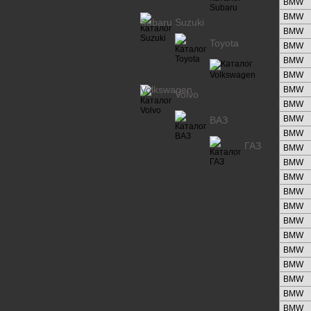
BMW
BMW
Subaru
Suzuki
BMW
Toyota
BMW
BMW
BMW
Volkswagen
BMW
Volvo
BMW
BMW
ВАЗ
BMW
ГАЗ
BMW
BMW
BMW
BMW
BMW
BMW
BMW
BMW
BMW
BMW
BMW
BMW