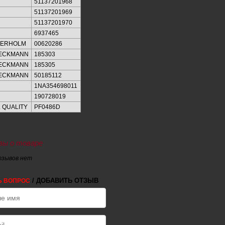
51137201968
51137201969
51137201970
6937465
KERHOLM
00620286
IECKMANN
185303
IECKMANN
185305
IECKMANN
50185112
1NA354698011
190728019
 QUALITY
PF0486D
ы о товаре
тзывов нет
/ ДОБАВИТЬ ОТЗЫВ
Ь ВОПРОС