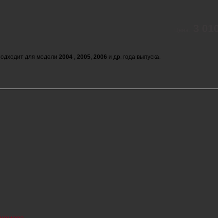
3 01
Цена:
одходит для модели
2004
,
2005
,
2006
и др. года выпуска.
 номера