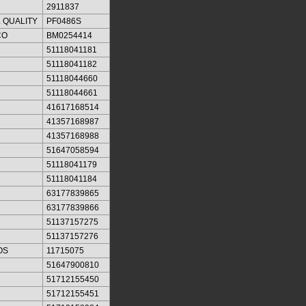
2911837
 QUALITY
PF0486S
CO
BM0254414
51118041181
51118041182
51118044660
51118044661
41617168514
41357168987
41357168988
51647058594
51118041179
51118041184
63177839865
63177839866
51137157275
51137157276
OS
11715075
51647900810
51712155450
51712155451