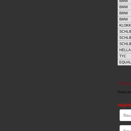
BMW
BMW
BMW
BMW
KLOK
SCHL
SCHL
SCHL
HELLA
TYC
EQUAL
Отзыв
Пока о
ЗАДАТ