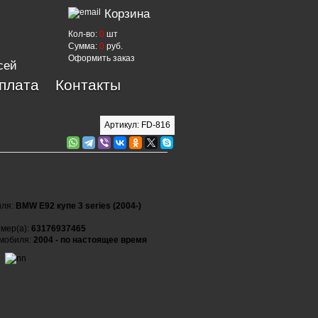
Корзина
Кол-во:
0
шт
Сумма:
0
руб.
Оформить заказ
сей
оплата
Контакты
Артикул: FD-816
иля:
BMW E92 купе 3 series (2004-)
мер(а):
63176937465
омобиля:
2004 - по настоящее время