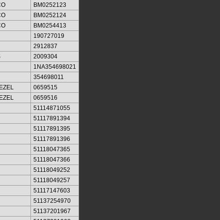
CO
BM0252123
CO
BM0252124
CO
BM0254413
190727019
2912837
S
2009304
1NA354698021
354698011
EZEL
0659515
EZEL
0659516
51114871055
51117891394
51117891395
51117891396
51118047365
51118047366
51118049252
51118049257
51117147603
51137254970
51137201967