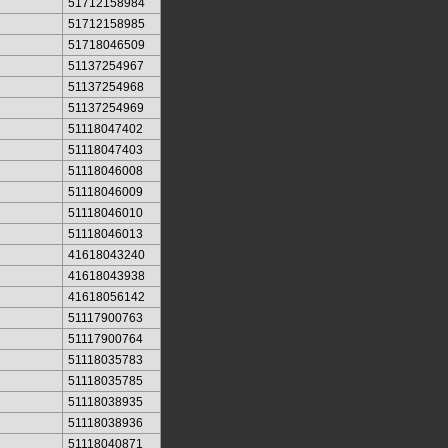
51712158984
51712158985
51718046509
51137254967
51137254968
51137254969
51118047402
51118047403
51118046008
51118046009
51118046010
51118046013
41618043240
41618043938
41618056142
51117900763
51117900764
51118035783
51118035785
51118038935
51118038936
51118040871