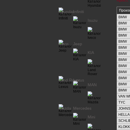
Произ
Hyundai
Infiniti
BMW
Isuzu
BMW
BMW
BMW
BMW
Iveco
Jeep
BMW
KIA
BMW
BMW
BMW
BMW
BMW
Land Rover
Lexus
BMW
MAN
BMW
VAN W
TYC
Mazda
Mercedes
JOHN
HELLA
Mini
SCHL
KLOK