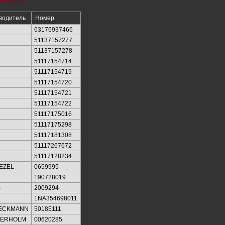
водитель
Номер
63176937466
51137157277
51137157278
51117154714
51117154719
51117154720
51117154721
51117154722
51117175016
51117175298
51117181308
51117267672
51117128234
EZEL
0659995
190728019
S
2009294
1NA354698011
IECKMANN
50185111
KERHOLM
00620285