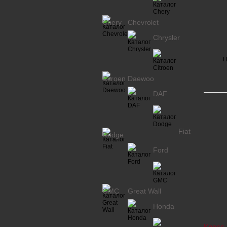
Chery
Chevrolet
Chrysler
П
Citroen
Daewoo
DAF
Fiat
Dodge
Ford
GMC
Great Wall
Honda
Кросс