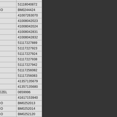
51118040872
CO
BM0244424
41007263070
41008042023
41008042024
41008042831
41008042832
51117227889
51117227923
51117227924
51117227938
51117227942
51117256082
51117256083
41357135679
41357135680
EZEL
0659996
41617153940
CO
BM0252013
CO
BM0252014
CO
BM0252120