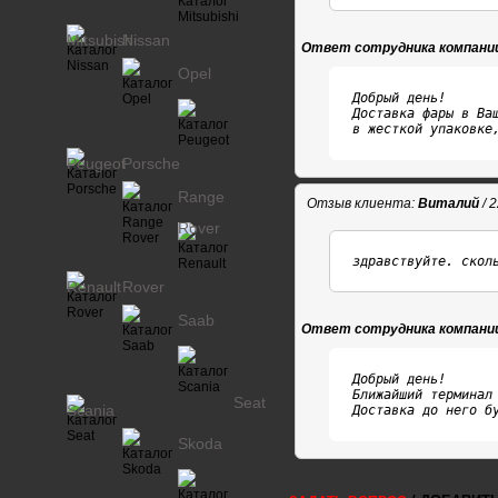
Mitsubishi
Nissan
Ответ сотрудника компани
Opel
Добрый день!

Доставка фары в Ваш
в жесткой упаковке
Peugeot
Porsche
Range
Отзыв клиента:
Виталий
/ 
Rover
здравствуйте. скол
Renault
Rover
Saab
Ответ сотрудника компани
Добрый день!

Ближайший терминал 
Seat
Scania
Доставка до него б
Skoda