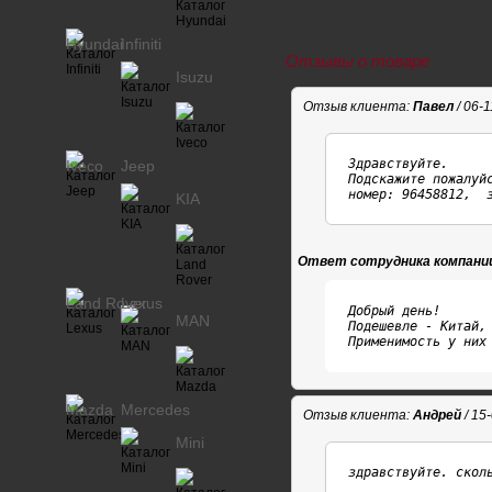
Hyundai
Infiniti
Отзывы о товаре
Isuzu
Отзыв клиента:
Павел
/ 06-
Здравствуйте. 

Iveco
Jeep
Подскажите пожалуй
номер: 96458812,  
KIA
Ответ сотрудника компани
Land Rover
Lexus
Добрый день!

MAN
Подешевле - Китай, 
Применимость у них
Mazda
Mercedes
Отзыв клиента:
Андрей
/ 15
Mini
здравствуйте. скол