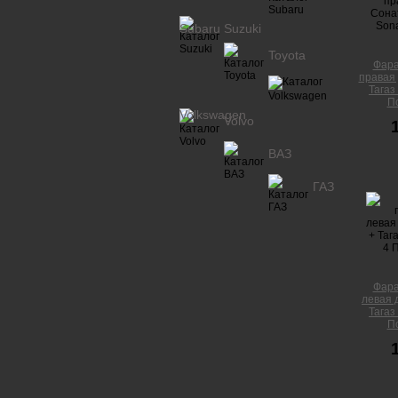
Subaru
Suzuki
Toyota
Фара
правая
Тагаз
П
Volkswagen
Volvo
ВАЗ
ГАЗ
Фара
левая 
Тагаз
П