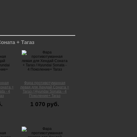
ната + Тагаз
анная
Фара противотуманная
оната +
левая для Хендай Соната +
ta - 4
Тагаз / Hyundai Sonata - 4
аз
Поколение+ Тагаз
.
1 070 руб.