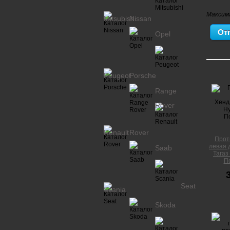
Максим
Mitsubishi
Nissan
Opel
Peugeot
Porsche
Range
Rover
Renault
Rover
Прот
левая 
Saab
Тагаз
П
Seat
Scania
Skoda