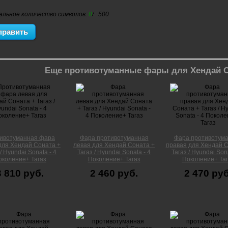
альное количество символов:
0
/ 500
Еще противотуманные фары для Хендай Со
ивотуманная фара
Фара противотуманная
Фара противотум
для Хендай Соната +
левая для Хендай Соната +
правая для Хендай С
 / Hyundai Sonata - 4
Тагаз / Hyundai Sonata - 4
Тагаз / Hyundai Sona
околение+ Тагаз
Поколение+ Тагаз
Поколение+ Таг
3 810 руб.
2 460 руб.
2 470 руб