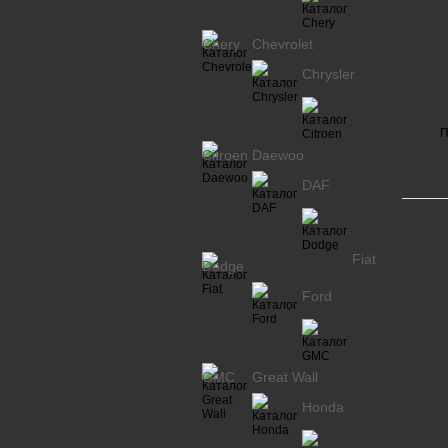
Chery
Chevrolet
Chrysler
П
Citroen
Daewoo
DAF
Fiat
Dodge
Ford
GMC
Great Wall
Honda