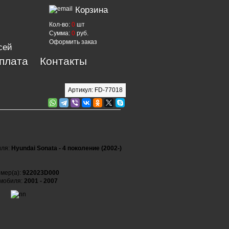
Корзина
Кол-во:
0
шт
Сумма:
0
руб.
Оформить заказ
сей
оплата
Контакты
Артикул: FD-77018
иля:
Hyundai Sonata - 4 поколение (2002-)
мер(а):
922023D000
омобиля:
2001 - 2007