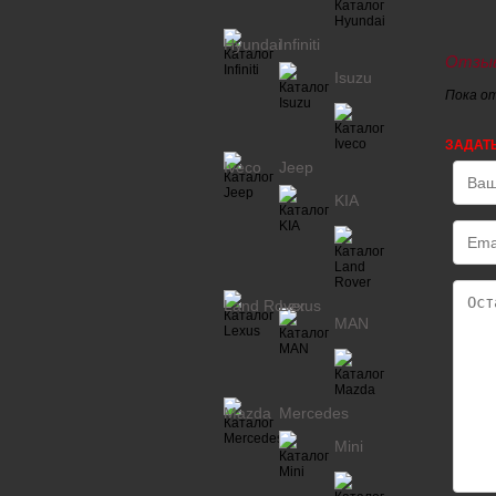
Hyundai
Infiniti
Отзыв
Isuzu
Пока о
ЗАДАТ
Iveco
Jeep
KIA
Land Rover
Lexus
MAN
Mazda
Mercedes
Mini