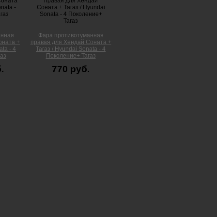
анная
Фара противотуманная
оната +
правая для Хендай Соната +
ta - 4
Тагаз / Hyundai Sonata - 4
аз
Поколение+ Тагаз
.
770 руб.