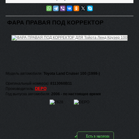
ФАРА ПРАВАЯ ПОД КОРРЕКТОР
Модель автомобиля:
Toyota Land Cruiser 100 (1998-)
Оригинальный номер(а):
8113060B11
DEPO
Производитель:
Год выпуска автомобиля:
2006 - по настоящее время
Есть в наличии