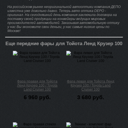
На российском рынке неоригинальной автооптики компания ДЕПО
известна уже довольно давно. Теперь авто оптика DEPO -
оригинал. На сегодняшний день компания заключила договора на
поставку своей продукции на конвейеры ведущих мировых
производителей автомобилей. Заказывая автомобильную оптику
у нас Вы экономите свои деньги, у нас самые низкие цены по
Москве!
Еще передние фары для Тойота Ленд Крузер 100
Фара правая для Тойота
Фара левая для Тойота Ленд
Ленд Крузер 100 / Toyota
Крузер 100 / Toyota Land
Land Cruiser 100
Cruiser 100
6 960 руб.
3 680 руб.