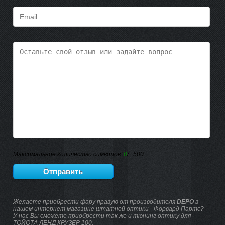
Максимальное количество символов:
0
/ 500
Желаете приобрести фару правую от производителя
DEPO
в
нашем интернет магазине штатной оптики - Форвард Партс?
У нас Вы сможете приобрести так же и тюнинг оптику для
ТОЙОТА ЛЕНД КРУЗЕР 100.