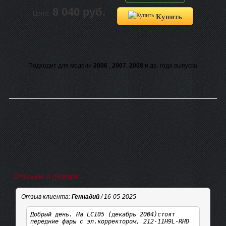
8 040 руб.
Цена:
Купить
Подходит для модели
2006
,
2007
,
2008
и др. года выпуска.
Отзывы о товаре
Отзыв клиента:
Геннадий
/ 16-05-2025
Добрый день. На LC105 (декабрь 2004)стоят
передние фары с эл.корректором, 212-11H9L-RHD